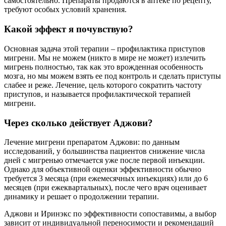
самостоятельно. Препараты продаются в аптеке по рецепту,
требуют особых условий хранения.
Какой эффект я почувствую?
Основная задача этой терапии – профилактика приступов
мигрени. Мы не можем (никто в мире не может) излечить
мигрень полностью, так как это врожденная особенность
мозга, но мы можем взять ее под контроль и сделать приступы
слабее и реже. Лечение, цель которого сократить частоту
приступов, и называется профилактической терапией
мигрени.
Через сколько действует Аджови?
Лечение мигрени препаратом Аджови: по данным
исследований, у большинства пациентов снижение числа
дней с мигренью отмечается уже после первой инъекции.
Однако для объективной оценки эффективности обычно
требуется 3 месяца (при ежемесячных инъекциях) или до 6
месяцев (при ежеквартальных), после чего врач оценивает
динамику и решает о продолжении терапии.
Аджови и Иринэкс по эффективности сопоставимы, а выбор
зависит от индивидуальной переносимости и рекомендаций