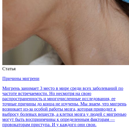
Статья
Причины мигрени
Мигрень занимает 3 место в мире среди всех заболеваний по
частоте встречаемости. Но несмотря на свою
распространенность и многочисленные исследования, ее
точные причины до конца не изучены. Мы знаем, что мигрень
возникает из-за особой работы мозга, которая приводит к
выбросу болевых веществ, а клетки мозга у людей с мигренью
могут быть восприимчивы к определенным факторам —
провокаторам приступа. И у каждого они свои.