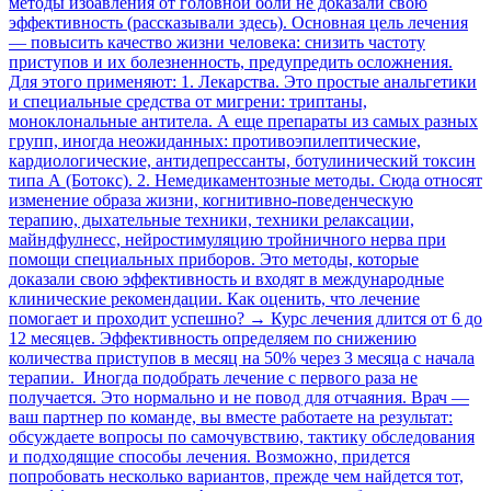
методы избавления от головной боли не доказали свою
эффективность (рассказывали здесь). Основная цель лечения
— повысить качество жизни человека: снизить частоту
приступов и их болезненность, предупредить осложнения.
Для этого применяют: 1. Лекарства. Это простые анальгетики
и специальные средства от мигрени: триптаны,
моноклональные антитела. А еще препараты из самых разных
групп, иногда неожиданных: противоэпилептические,
кардиологические, антидепрессанты, ботулинический токсин
типа А (Ботокс). 2. Немедикаментозные методы. Сюда относят
изменение образа жизни, когнитивно-поведенческую
терапию, дыхательные техники, техники релаксации,
майндфулнесс, нейростимуляцию тройничного нерва при
помощи специальных приборов. Это методы, которые
доказали свою эффективность и входят в международные
клинические рекомендации. Как оценить, что лечение
помогает и проходит успешно? → Курс лечения длится от 6 до
12 месяцев. Эффективность определяем по снижению
количества приступов в месяц на 50% через 3 месяца с начала
терапии. Иногда подобрать лечение с первого раза не
получается. Это нормально и не повод для отчаяния. Врач —
ваш партнер по команде, вы вместе работаете на результат:
обсуждаете вопросы по самочувствию, тактику обследования
и подходящие способы лечения. Возможно, придется
попробовать несколько вариантов, прежде чем найдется тот,