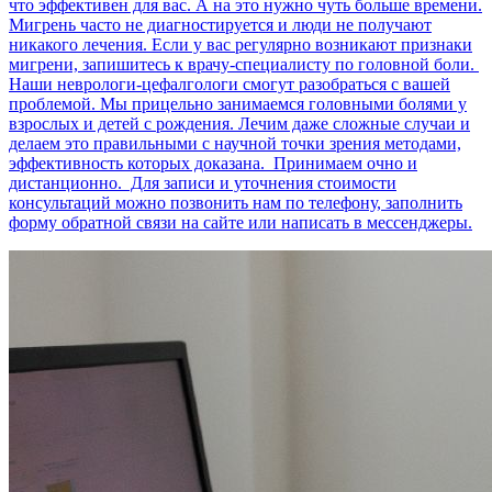
что эффективен для вас. А на это нужно чуть больше времени.
Мигрень часто не диагностируется и люди не получают
никакого лечения. Если у вас регулярно возникают признаки
мигрени, запишитесь к врачу-специалисту по головной боли.
Наши неврологи-цефалгологи смогут разобраться с вашей
проблемой. Мы прицельно занимаемся головными болями у
взрослых и детей с рождения. Лечим даже сложные случаи и
делаем это правильными с научной точки зрения методами,
эффективность которых доказана. Принимаем очно и
дистанционно. Для записи и уточнения стоимости
консультаций можно позвонить нам по телефону, заполнить
форму обратной связи на сайте или написать в мессенджеры.