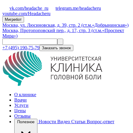
vk.com/headache_ru
telegram.me/headacheru
youtube.com/Headacheru
Мигребот
Москва, ул. Люсиновская, д. 39, стр. 2 (ст.м.«Добрынинская»)
Москва, Протопоповский пер., д. 17, стр. 3 (ст.м.«Проспект
Мира»)
+7 (495) 190-75-79
Заказать звонок
О клинике
Врачи
Услуги
Цены
Отзывы
Новости
Видео
Статьи
Вопрос-ответ
Полезное