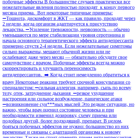
побочные эффекты В большинстве случаев практически все
нежелательные явления полностью проходят к концу первого
месяца приема. Вот некоторые типичные примеры:
➖Тошнота, дискомфорт в ЖКТ — как правило, проходят через
2 недели, когда организм адаптируется к присутствию
лекарства. ➖Усиление тревожности, нервозность — обычно
уменьшаются по мере стабилизации уровня серотонина и
начала основного терапевтического эффекта антидепрессанта
примерно спустя 2-4 недели. Если нежелательные симптомы
сильно выражены, мешают обычной жизни или не
ослабевают даже через месяц — обязательно обсудите свое
самочувствие с врачом. Побочные эффекты всегда можно
скорректировать и улучшить переносимость
антидепрессантов. ➡️ Когда стоит немедленно обратиться к
врачу Некоторые реакции требуют срочной консультации со
специалистом: ➖сильная аллергия, например, сыпь по всему
телу, отек, затруднение дыхания ➖резкое ухудшение
настроения или сильное возбуждение, панические атаки
➖возникновение суи***ных мыслей Это редкие ситуации, но
важно, чтобы врач оценил состояние человека и при
необходимости изменил дозировку, схему приема или
подобрал другой, более подходящий, препарат. В целом,
бояться побочных эффектов не нужно: большинство из них
временные и связаны с адаптацией организма к новому
лекарству. Также не стоит отменять прием антидепрессантов