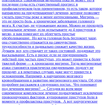
повторялись, современная медицина пока не может. Но в
последние годы есть существенный прогресс в
профилактическом (или превентивном, то есть таком, которое
направлено на предотвращение) лечении, которое позволяет
сделать приступы реже и менее интенсивными. Мигрень —
это не просто боль, а хроническое заболевание головного
мозга. К счастью, не угрожающее жизни. Можно не проходить
специальное лечение, если испытываете до 4 приступов в
месяц, и вам помогают их облегчить простые
обезболивающие. Но когда головная боль беспокоит чаще,
она существенно отражается на самочувствии,
трудоспособности и радикально снижает качество жизни.
Думаем, все, кто страдает от таких состояний, поддержат это
высказывание. Есть и риски: если не предпринимать
действий при частых приступах, это может привести к более
тяжелой форме — к хронизации мигрени. Тогда мигренозные
атаки становятся практически ежедневными, подолгу не
проходят, а в некоторых случаях даже могут привести к
осложнениям. Например, к нарушению мозгового
кровообращения и развитию мигренозного инсульта. Об этом
подробнее расскажем в следующих постах. Что понимают
под лечением мигрени? → Сегодня во всем мире
современное комплексное лечение подразумевает исключение
провоцирующих факторов, купирование приступов боли в
моменте и профилактика приступов. А вот хирургические