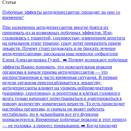
Статья
Побочные эффекты антидепрессантов: проходят ли они со
временем?
При назначении антидепрессантов многие боятся их
принимать из-за возможных побочных эффектов. Или,
сталкиваясь с тошнотой, сонливостью, изменением аппетита
на начальном этапе терапии, сразу хотят прекратить прием
лекарств. Почему стоит подождать и не бросать лечение
антидепрессантами, рассказала наш невролог-цефалголог
Елена Александровна Гузий. ➡️ Почему возникают побочные
эффекты Важно понимать, что нежелательная реакция
организма в начале приема антидепрессантов — это
распространенная и часто временная ситуация. В первые
недели организм приспосабливается к лекарству:
антидепрессанты влияют на уровень нейромедиаторов
(например, серотонина), и рецепторы в клетках головного
мозга только начинают перестраиваться и адаптироваться к
новому количеству химических веществ. То есть происходит
настройка организма, и сначала он может работать
нестабильно, но в дальнейшем все его функции
нормализуются. Временные побочные реакции в этот период
— не поломка, а процесс привыкания. ➡️ Когда проходят