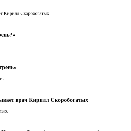
ет Кирилл Скоробогатых
рень?»
грень»
и.
азывает врач Кирилл Скоробогатых
лью.