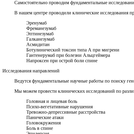
Самостоятельно проводим фундаментальные исследования
В нашем центре проводили клинические исследования пр
Эренумаб
Фреманезумаб
Эптинезумаб
Галканезумаб
Асмидитан
Ботулинический токсин типа А при мигрени
Гантенерумаб при болезни Альцгеймера
Напроксен при острой боли спине
Исследования направлений
Ведутся фундаментальные научные работы по поиску гено
Мы можем провести клинических исследований по разл
Головная и лицевая боль
Психо-вегетативные нарушения
Тревожно-депрессивные расстройства
Панические атаки
Головокружения
Боль в спине
Эпилепсия