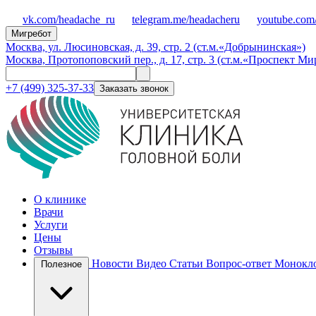
vk.com/headache_ru
telegram.me/headacheru
youtube.com
Мигребот
Москва, ул. Люсиновская, д. 39, стр. 2 (ст.м.«Добрынинская»)
Москва, Протопоповский пер., д. 17, стр. 3 (ст.м.«Проспект Ми
+7 (499) 325-37-33
Заказать звонок
О клинике
Врачи
Услуги
Цены
Отзывы
Новости
Видео
Статьи
Вопрос-ответ
Монокло
Полезное