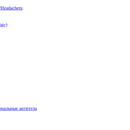
/Headacheru
ра»)
нальные антитела