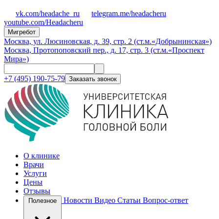
vk.com/headache_ru
telegram.me/headacheru
youtube.com/Headacheru
Мигребот
Москва, ул. Люсиновская, д. 39, стр. 2 (ст.м.«Добрынинская»)
Москва, Протопоповский пер., д. 17, стр. 3 (ст.м.«Проспект
Мира»)
+7 (495) 190-75-79
Заказать звонок
О клинике
Врачи
Услуги
Цены
Отзывы
Новости
Видео
Статьи
Вопрос-ответ
Полезное