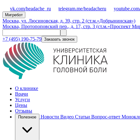
vk.com/headache_ru
telegram.me/headacheru
youtube.com
Мигребот
Москва, ул. Люсиновская, д. 39, стр. 2 (ст.м.«Добрынинская»)
Москва, Протопоповский пер., д. 17, стр. 3 (ст.м.«Проспект Ми
+7 (495) 190-75-79
Заказать звонок
О клинике
Врачи
Услуги
Цены
Отзывы
Новости
Видео
Статьи
Вопрос-ответ
Монокло
Полезное