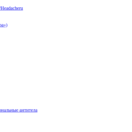
/Headacheru
ра»)
нальные антитела