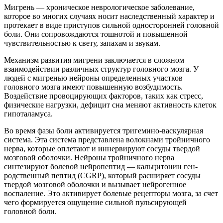
Мигрень — хроническое неврологическое заболевание,
которое во многих случаях носит наследственный характер и
протекает в виде приступов сильной односторонней головной
боли. Они сопровождаются тошнотой и повышенной
чувствительностью к свету, запахам и звукам.
Механизм развития мигрени заключается в сложном
взаимодействии различных структур головного мозга. У
людей с мигренью нейроны определенных участков
головного мозга имеют повышенную возбудимость.
Воздействие провоцирующих факторов, таких как стресс,
физические нагрузки, дефицит сна меняют активность клеток
гипоталамуса.
Во время фазы боли активируется тригемино-васкулярная
система. Эта система представлена волокнами тройничного
нерва, которые оплетают и иннервируют сосуды твердой
мозговой оболочки. Нейроны тройничного нерва
синтезируют болевой нейропептид — кальцитонин ген-
родственный пептид (CGRP), который расширяет сосуды
твердой мозговой оболочки и вызывает нейрогенное
воспаление. Это активирует болевые рецепторы мозга, за счет
чего формируется ощущение сильной пульсирующей
головной боли.