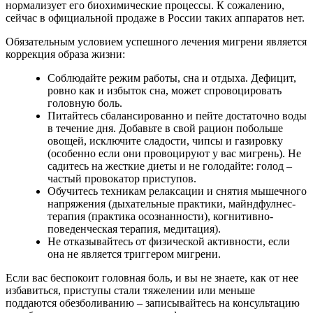
нормализует его биохимические процессы. К сожалению,
сейчас в официальной продаже в России таких аппаратов нет.
Обязательным условием успешного лечения мигрени является
коррекция образа жизни:
Соблюдайте режим работы, сна и отдыха. Дефицит,
ровно как и избыток сна, может спровоцировать
головную боль.
Питайтесь сбалансированно и пейте достаточно воды
в течение дня. Добавьте в свой рацион побольше
овощей, исключите сладости, чипсы и газировку
(особенно если они провоцируют у вас мигрень). Не
садитесь на жесткие диеты и не голодайте: голод –
частый провокатор приступов.
Обучитесь техникам релаксации и снятия мышечного
напряжения (дыхательные практики, майндфулнес-
терапия (практика осознанности), когнитивно-
поведенческая терапия, медитация).
Не отказывайтесь от физической активности, если
она не является триггером мигрени.
Если вас беспокоит головная боль, и вы не знаете, как от нее
избавиться, приступы стали тяжелении или меньше
поддаются обезболиванию – записывайтесь на консультацию