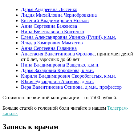
Дарья Андреевна Лысенко
Лидия Михайловна Чернобровкина
Евгений Владимирович Носков
Анна Сергеевна Баженова
Нина Вячеславовна Коптенко
Елена Александровна Ушенко (Гузий), к.м.н.
Эльдар Замирович Мамхегов
Анна Сергеевна Галанина
Анастасия Валентиновна Фролова
, принимает детей
от 0 лет, взрослых до 60 лет
Нина Владимировна
Ващенко, к.м.н.
Дарья Захаровна Коробкова, к.м.н.
Кирилл Владимирович Скоробогатых, к.м.н.
Юлия Эдвардовна Азимова, д.м.н.
Вера Валентиновна Осипова, д.м.н., профессор
Стоимость первичной консультации – от 7500 рублей.
Больше статей о головной боли читайте в нашем
Телеграм-
канале.
Запись к врачам