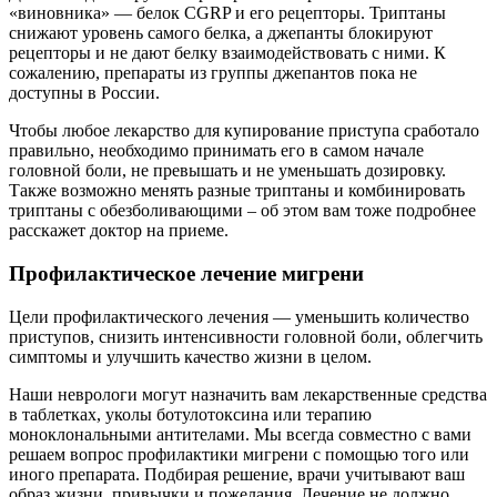
«виновника» — белок CGRP и его рецепторы. Триптаны
снижают уровень самого белка, а джепанты блокируют
рецепторы и не дают белку взаимодействовать с ними. К
сожалению, препараты из группы джепантов пока не
доступны в России.
Чтобы любое лекарство для купирование приступа сработало
правильно, необходимо принимать его в самом начале
головной боли, не превышать и не уменьшать дозировку.
Также возможно менять разные триптаны и комбинировать
триптаны с обезболивающими – об этом вам тоже подробнее
расскажет доктор на приеме.
Профилактическое лечение мигрени
Цели профилактического лечения — уменьшить количество
приступов, снизить интенсивности головной боли, облегчить
симптомы и улучшить качество жизни в целом.
Наши неврологи могут назначить вам лекарственные средства
в таблетках, уколы ботулотоксина или терапию
моноклональными антителами. Мы всегда совместно с вами
решаем вопрос профилактики мигрени с помощью того или
иного препарата. Подбирая решение, врачи учитывают ваш
образ жизни, привычки и пожелания. Лечение не должно