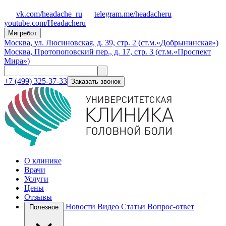
vk.com/headache_ru
telegram.me/headacheru
youtube.com/Headacheru
Мигребот
Москва, ул. Люсиновская, д. 39, стр. 2 (ст.м.«Добрынинская»)
Москва, Протопоповский пер., д. 17, стр. 3 (ст.м.«Проспект
Мира»)
+7 (499) 325-37-33
Заказать звонок
О клинике
Врачи
Услуги
Цены
Отзывы
Новости
Видео
Статьи
Вопрос-ответ
Полезное