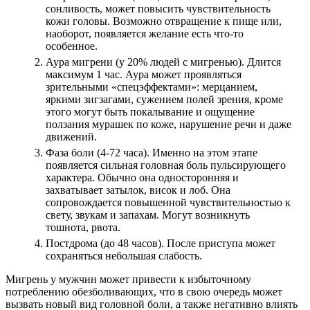
сонливость, может повысить чувствительность
кожи головы. Возможно отвращение к пище или,
наоборот, появляется желание есть что-то
особенное.
Аура мигрени (у 20% людей с мигренью). Длится
максимум 1 час. Аура может проявляться
зрительными «спецэффектами»: мерцанием,
яркими зигзагами, сужением полей зрения, кроме
этого могут быть покалывание и ощущение
ползания мурашек по коже, нарушение речи и даже
движений.
Фаза боли (4-72 часа). Именно на этом этапе
появляется сильная головная боль пульсирующего
характера. Обычно она односторонняя и
захватывает затылок, висок и лоб. Она
сопровождается повышенной чувствительностью к
свету, звукам и запахам. Могут возникнуть
тошнота, рвота.
Постдрома (до 48 часов). После приступа может
сохраняться небольшая слабость.
Мигрень у мужчин может привести к избыточному
потреблению обезболивающих, что в свою очередь может
вызвать новый вид головной боли, а также негативно влиять