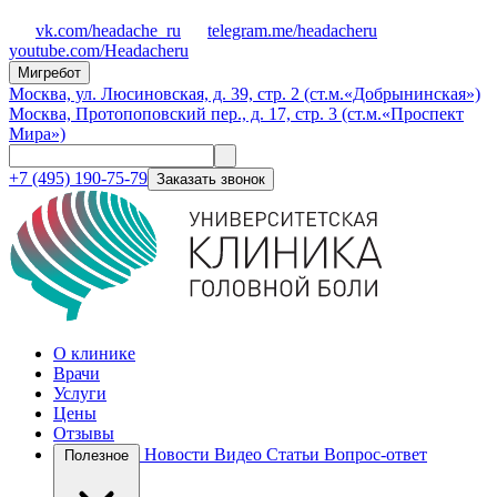
vk.com/headache_ru
telegram.me/headacheru
youtube.com/Headacheru
Мигребот
Москва, ул. Люсиновская, д. 39, стр. 2 (ст.м.«Добрынинская»)
Москва, Протопоповский пер., д. 17, стр. 3 (ст.м.«Проспект
Мира»)
+7 (495) 190-75-79
Заказать звонок
О клинике
Врачи
Услуги
Цены
Отзывы
Новости
Видео
Статьи
Вопрос-ответ
Полезное