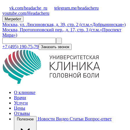
vk.com/headache_ru
telegram.me/headacheru
youtube.com/Headacheru
Мигребот
Москва, ул. Люсиновская, д. 39, стр. 2 (ст.м.«Добрынинская»)
Москва, Протопоповский пер., д. 17, стр. 3 (ст.м.«Проспект
Мира»)
+7 (495) 190-75-79
Заказать звонок
О клинике
Врачи
Услуги
Цены
Отзывы
Новости
Видео
Статьи
Вопрос-ответ
Полезное