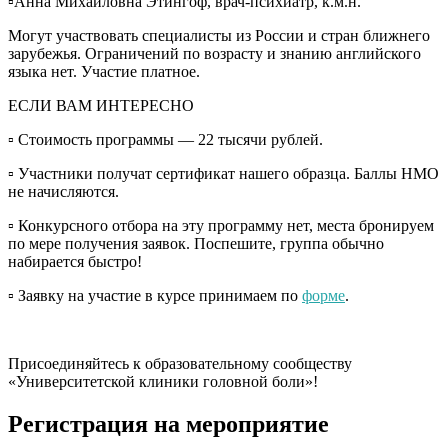
▫️Анна Михайловна Этингоф, врач-психиатр, к.м.н.
Могут участвовать специалисты из России и стран ближнего
зарубежья. Ограничений по возрасту и знанию английского
языка нет. Участие платное.
ЕСЛИ ВАМ ИНТЕРЕСНО
▫️ Стоимость программы — 22 тысячи рублей.
▫️ Участники получат сертификат нашего образца. Баллы НМО
не начисляются.
▫️ Конкурсного отбора на эту программу нет, места бронируем
по мере получения заявок. Поспешите, группа обычно
набирается быстро!
▫️ Заявку на участие в курсе принимаем по
форме
.
Присоединяйтесь к образовательному сообществу
«Университетской клиники головной боли»!
Регистрация на мероприятие