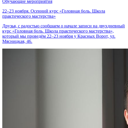
Обучающие мероприятия
22–23 ноября. Осенний курс «Головная боль. Школа
практического мастерства»
Друзья, с радостью сообщаем о начале записи на двухдневный
курс «Головная боль. Школа практического мастерства»,
который мы проведём 22–23 ноября у Красных Ворот, ул.
Мясницкая, 46.