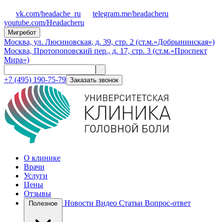
vk.com/headache_ru
telegram.me/headacheru
youtube.com/Headacheru
Мигребот
Москва, ул. Люсиновская, д. 39, стр. 2 (ст.м.«Добрынинская»)
Москва, Протопоповский пер., д. 17, стр. 3 (ст.м.«Проспект
Мира»)
+7 (495) 190-75-79
Заказать звонок
О клинике
Врачи
Услуги
Цены
Отзывы
Новости
Видео
Статьи
Вопрос-ответ
Полезное