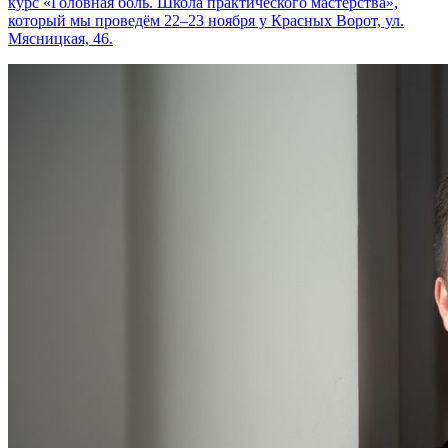
курс «Головная боль. Школа практического мастерства»,
который мы проведём 22–23 ноября у Красных Ворот, ул.
Мясницкая, 46.