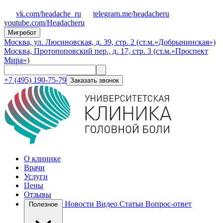
vk.com/headache_ru
telegram.me/headacheru
youtube.com/Headacheru
Мигребот
Москва, ул. Люсиновская, д. 39, стр. 2 (ст.м.«Добрынинская»)
Москва, Протопоповский пер., д. 17, стр. 3 (ст.м.«Проспект
Мира»)
+7 (495) 190-75-79
Заказать звонок
О клинике
Врачи
Услуги
Цены
Отзывы
Новости
Видео
Статьи
Вопрос-ответ
Полезное