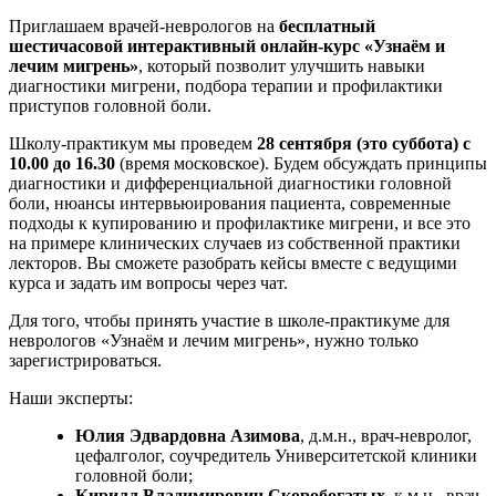
Приглашаем врачей-неврологов на
бесплатный
шестичасовой интерактивный онлайн-курс «Узнаём и
лечим мигрень»
, который позволит улучшить навыки
диагностики мигрени, подбора терапии и профилактики
приступов головной боли.
Школу-практикум мы проведем
28 сентября (это суббота) с
10.00 до 16.30
(время московское). Будем обсуждать принципы
диагностики и дифференциальной диагностики головной
боли, нюансы интервьюирования пациента, современные
подходы к купированию и профилактике мигрени, и все это
на примере клинических случаев из собственной практики
лекторов. Вы сможете разобрать кейсы вместе с ведущими
курса и задать им вопросы через чат.
Для того, чтобы принять участие в школе-практикуме для
неврологов «Узнаём и лечим мигрень», нужно только
зарегистрироваться.
Наши эксперты:
Юлия Эдвардовна Азимова
, д.м.н., врач-невролог,
цефалголог, соучредитель Университетской клиники
головной боли;
Кирилл Владимирович Скоробогатых
, к.м.н., врач-