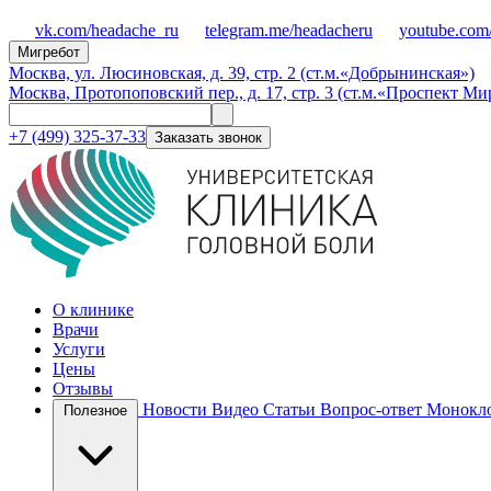
vk.com/headache_ru
telegram.me/headacheru
youtube.com
Мигребот
Москва, ул. Люсиновская, д. 39, стр. 2 (ст.м.«Добрынинская»)
Москва, Протопоповский пер., д. 17, стр. 3 (ст.м.«Проспект Ми
+7 (499) 325-37-33
Заказать звонок
О клинике
Врачи
Услуги
Цены
Отзывы
Новости
Видео
Статьи
Вопрос-ответ
Монокло
Полезное