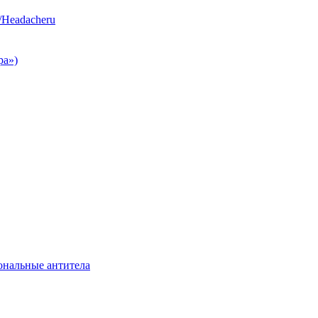
/Headacheru
ра»)
нальные антитела