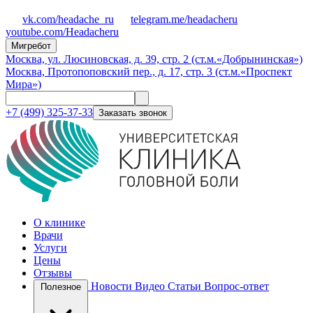
vk.com/headache_ru
telegram.me/headacheru
youtube.com/Headacheru
Мигребот
Москва, ул. Люсиновская, д. 39, стр. 2 (ст.м.«Добрынинская»)
Москва, Протопоповский пер., д. 17, стр. 3 (ст.м.«Проспект
Мира»)
+7 (499) 325-37-33
Заказать звонок
О клинике
Врачи
Услуги
Цены
Отзывы
Новости
Видео
Статьи
Вопрос-ответ
Полезное