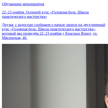
Обучающие мероприятия
22–23 ноября. Осенний курс «Головная боль. Школа
практического мастерства»
Друзья, с радостью сообщаем о начале записи на двухдневный
курс «Головная боль. Школа практического мастерства»,
который мы проведём 22–23 ноября у Красных Ворот, ул.
Мясницкая, 46.