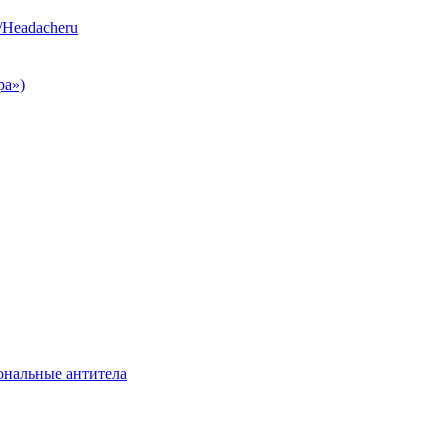
/Headacheru
ра»)
нальные антитела