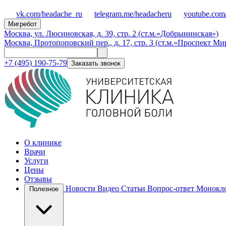
vk.com/headache_ru
telegram.me/headacheru
youtube.com
Мигребот
Москва, ул. Люсиновская, д. 39, стр. 2 (ст.м.«Добрынинская»)
Москва, Протопоповский пер., д. 17, стр. 3 (ст.м.«Проспект Ми
+7 (495) 190-75-79
Заказать звонок
О клинике
Врачи
Услуги
Цены
Отзывы
Новости
Видео
Статьи
Вопрос-ответ
Монокло
Полезное