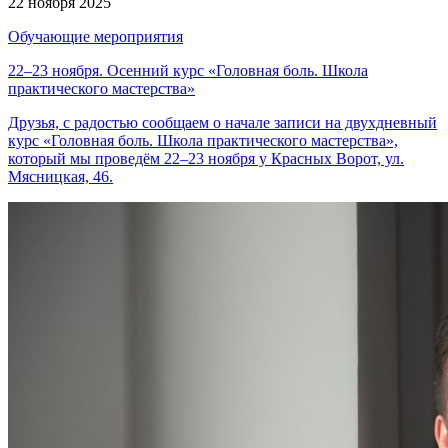
22 ноября 2025
Обучающие мероприятия
22–23 ноября. Осенний курс «Головная боль. Школа
практического мастерства»
Друзья, с радостью сообщаем о начале записи на двухдневный
курс «Головная боль. Школа практического мастерства»,
который мы проведём 22–23 ноября у Красных Ворот, ул.
Мясницкая, 46.