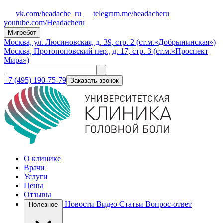
vk.com/headache_ru
telegram.me/headacheru
youtube.com/Headacheru
Мигребот
Москва, ул. Люсиновская, д. 39, стр. 2 (ст.м.«Добрынинская»)
Москва, Протопоповский пер., д. 17, стр. 3 (ст.м.«Проспект
Мира»)
+7 (495) 190-75-79
Заказать звонок
О клинике
Врачи
Услуги
Цены
Отзывы
Новости
Видео
Статьи
Вопрос-ответ
Полезное