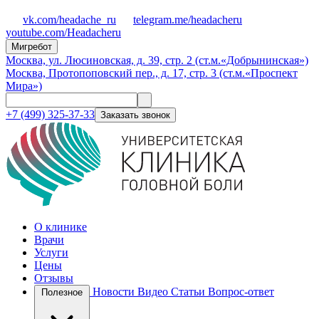
vk.com/headache_ru
telegram.me/headacheru
youtube.com/Headacheru
Мигребот
Москва, ул. Люсиновская, д. 39, стр. 2 (ст.м.«Добрынинская»)
Москва, Протопоповский пер., д. 17, стр. 3 (ст.м.«Проспект
Мира»)
+7 (499) 325-37-33
Заказать звонок
О клинике
Врачи
Услуги
Цены
Отзывы
Новости
Видео
Статьи
Вопрос-ответ
Полезное