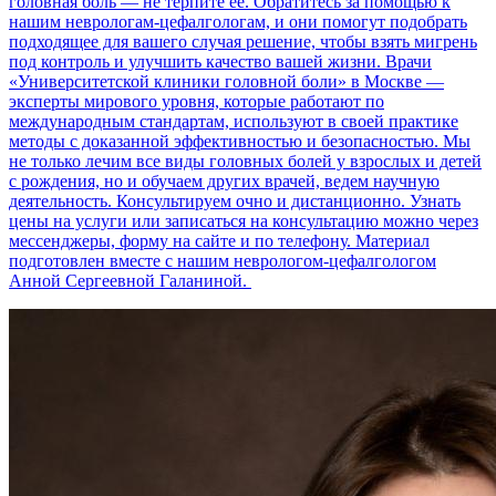
головная боль — не терпите ее. Обратитесь за помощью к
нашим неврологам-цефалгологам, и они помогут подобрать
подходящее для вашего случая решение, чтобы взять мигрень
под контроль и улучшить качество вашей жизни. Врачи
«Университетской клиники головной боли» в Москве —
эксперты мирового уровня, которые работают по
международным стандартам, используют в своей практике
методы с доказанной эффективностью и безопасностью. Мы
не только лечим все виды головных болей у взрослых и детей
с рождения, но и обучаем других врачей, ведем научную
деятельность. Консультируем очно и дистанционно. Узнать
цены на услуги или записаться на консультацию можно через
мессенджеры, форму на сайте и по телефону. Материал
подготовлен вместе с нашим неврологом-цефалгологом
Анной Сергеевной Галаниной.