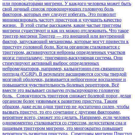
или провокаторами мигрени. У каждого человека может быть
свой личный список провоцирующих головную боль
факторов, которых ему следует избегать. Это позволит
минимизировать частоту приступов и улучшить качество
жизни. В этой статье расскажем, какие частые триггеры
мигрени существуют и как их можно отслеживать. Что такое
триггер мигрени Триггер — это внешний или внутренний
фактор, запускающий механизмы, которые могут привести к
приступу головной боли. Когда организм сталкивается с
триггером, активируются нейроны определенных участков
мозга: гипоталамус, тригемино-васкулярная система. Они
стимулируют активный выброс определенных
нейромедиаторов, например, кальцитонин-ген-связанного
пептида (CGRP). В результате расширяются сосуды твердой
мозговой оболочки, развивается нейрогенное воспаление и
повышается чувствительность болевых рецепторов. Всё
вместе это вызывает сильную пульсирующую головную
боль. Совокупность триггеров снижает болевой порог, делая
организм более уязвимым к развитию приступа. Таким
образом, даже если один триггер не достаточно силен, чтобы
вызвать приступ, то его сочетание с другими факторами,
вероятнее всего, сможет это сделать. Например, если человек
одномоментно сталкивается со стрессом, недостатком сна и
пищевым триггером мигрени, это многократно повышает
вероятность развития приступа. Симптомы мигрени Приступ