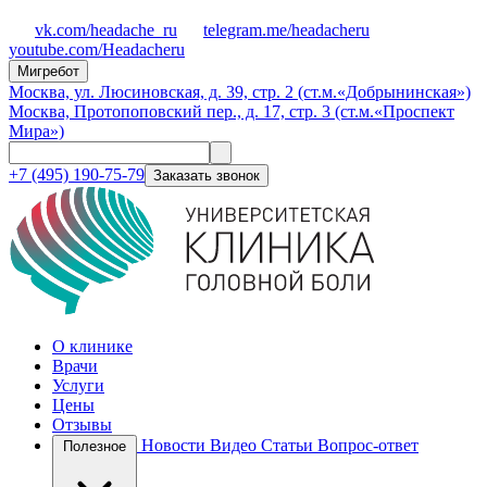
vk.com/headache_ru
telegram.me/headacheru
youtube.com/Headacheru
Мигребот
Москва, ул. Люсиновская, д. 39, стр. 2 (ст.м.«Добрынинская»)
Москва, Протопоповский пер., д. 17, стр. 3 (ст.м.«Проспект
Мира»)
+7 (495) 190-75-79
Заказать звонок
О клинике
Врачи
Услуги
Цены
Отзывы
Новости
Видео
Статьи
Вопрос-ответ
Полезное