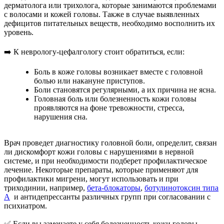
дерматолога или трихолога, которые занимаются проблемами
с волосами и кожей головы. Также в случае выявленных
дефицитов питательных веществ, необходимо восполнить их
уровень.
➡️ К неврологу-цефалгологу стоит обратиться, если:
Боль в коже головы возникает вместе с головной
болью или накануне приступов.
Боли становятся регулярными, а их причина не ясна.
Головная боль или болезненность кожи головы
проявляются на фоне тревожности, стресса,
нарушения сна.
Врач проведет диагностику головной боли, определит, связан
ли дискомфорт кожи головы с нарушениями в нервной
системе, и при необходимости подберет профилактическое
лечение. Некоторые препараты, которые применяют для
профилактики мигрени, могут использовать и при
триходинии, например,
бета-блокаторы
,
ботулинотоксин типа
А
и антидепрессанты различных групп при согласовании с
психиатром.
✅ Если вы замечаете у себя болезненность кожи головы