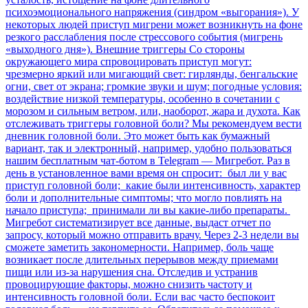
психоэмоционального напряжения (синдром «выгорания»). У
некоторых людей приступ мигрени может возникнуть на фоне
резкого расслабления после стрессового события (мигрень
«выходного дня»). Внешние триггеры Со стороны
окружающего мира спровоцировать приступ могут:
чрезмерно яркий или мигающий свет: гирлянды, бенгальские
огни, свет от экрана; громкие звуки и шум; погодные условия:
воздействие низкой температуры, особенно в сочетании с
морозом и сильным ветром, или, наоборот, жара и духота. Как
отслеживать триггеры головной боли? Мы рекомендуем вести
дневник головной боли. Это может быть как бумажный
вариант, так и электронный, например, удобно пользоваться
нашим бесплатным чат-ботом в Telegram — Мигребот. Раз в
день в установленное вами время он спросит: был ли у вас
приступ головной боли; какие были интенсивность, характер
боли и дополнительные симптомы; что могло повлиять на
начало приступа; принимали ли вы какие-либо препараты.
Мигребот систематизирует все данные, выдаст отчет по
запросу, который можно отправить врачу. Через 2-3 недели вы
сможете заметить закономерности. Например, боль чаще
возникает после длительных перерывов между приемами
пищи или из-за нарушения сна. Отследив и устранив
провоцирующие факторы, можно снизить частоту и
интенсивность головной боли. Если вас часто беспокоит