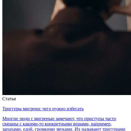
Статья
Триггеры мигрени: чего нужно избегать
Многие люди с мигренью замечают, что приступы часто
связаны с какими-то конкретными вещами, например,
запахами, едой, громкими звуками. Их называют триггерами