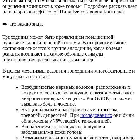
Хотя кажется, что «болят волосы», на самом деле неприятные
ощущения возникают в коже головы. Подробнее рассказывает
наш невролог-цефалголог Нина Вячеславовна Коптенко.
➡️ Что важно знать
Триходиния может быть проявлением повышенной
чувствительности нервной системы. В неврологии такие
состояния относятся к группе аллодиний, когда болевая
реакция возникает на самые обычные стимулы:
прикосновения, расчесывание, даже ветер.
В целом механизмы развития триходинии многофакторные и
могут быть связаны с:
Возбудимостью нервных волокон, расположенных
вокруг волосяных фолликулов, и активностью таких
нейропептидов, как вещество Р и GGRP, что может
вызывать боль и жжение.
Эмоциональными расстройствами: стрессом,
тревогой, депрессией. При
исследованиях
они были
обнаружены у 76% людей с триходинией.
Воспалением волосяных фолликулов и
заболеваниями кожи головы.
Возможным дефицитом микроэлементов, например,