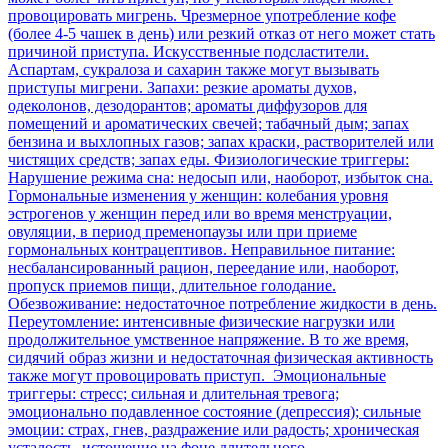
провоцировать мигрень. Чрезмерное употребление кофе
(более 4-5 чашек в день) или резкий отказ от него может стать
причиной приступа​. Искусственные подсластители.
Аспартам, сукралоза и сахарин также могут вызывать
приступы мигрени​. Запахи: резкие ароматы духов,
одеколонов, дезодорантов; ароматы диффузоров для
помещений и ароматических свечей; табачный дым; запах
бензина и выхлопных газов; запах краски, растворителей или
чистящих средств; запах еды. Физиологические триггеры:
Нарушение режима сна: недосып или, наоборот, избыток сна.
Гормональные изменения у женщин: колебания уровня
эстрогенов у женщин перед или во время менструации,
овуляции, в период пременопаузы или при приеме
гормональных контрацептивов. Неправильное питание:
несбалансированный рацион, переедание или, наоборот,
пропуск приемов пищи, длительное голодание.
Обезвоживание: недостаточное потребление жидкости в день.
Переутомление: интенсивные физические нагрузки или
продолжительное умственное напряжение. В то же время,
сидячий образ жизни и недостаточная физическая активность
также могут провоцировать приступ. Эмоциональные
триггеры: стресс; сильная и длительная тревога;
эмоционально подавленное состояние (депрессия); сильные
эмоции: страх, гнев, раздражение или радость; хроническая
усталость, истощение на фоне длительного