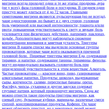
мигрени всегда проходит одни и те же этапы: продрома, аура
(не у всех), фаза головной боли и постдрома. В среднем один
приступ может длиться от 4 до 72 часов. Главными
симптомами мигрени являются: пульсирующая (но не всегда),
чаще односторонняя, но бывает и с двух сторон, головная
боль умеренной или высокой интенсивности; тошнота и/или
рвота; повышенная чувствительность к свету и звукам; боль
усиливается при физических действиях, например, наклонах,
ходьбе. Дополнительно могут наблюдаться снижение
концентрации внимания и заметная усталость. Триггеры
мигрени В нашем списке мы выделили основные группы
провокаторов, которые чаще всего оказываются причиной
головной боли. Пищевые триггеры мигрени Еда, содержащая
тирамин, и напитки, содержащие танины, тирамины, фенолы,
могут индивидуально вызывать головную боль при
определенной чувствительности к этим веществам: Алкоголь.
Частые провокаторы — красное вино, пиво, газированные
алкогольные напитки. Продукты: шоколад, выдержанные
сыры, копчености, салями, переспелые бананы, орехи.
Фастфуд, чипсы, сухарики и другие закуски содержат
глутамат натрия, который провоцирует мигрень. Сюда же
можно отнести такие продукты-триггеры мигрени, как
соевый соус, бульонные кубики, маринады, различные смеси
специй​, консервированные продукты. Кофеин. Он чаще
может облегчить приступ, но у некоторых людей может