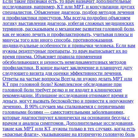
Если такие признаки есть, то врач назначит дополнительные
исследования, например, КТ или МРТ, и консультации других
специалистов. Объяснение диагноза, подбор методов лечения
и профилактики приступов. Мы всегда подробно объясняем
логику выставления диагноза, избегая сложных медицинских
терминов, рассказываем о механизме развития головной боли,
как ее можно лечить и профилактировать, учитывая плюсы и
минусы того или иного способа, противопоказания,
индивидуальные особенности и привычки человека. Если вам
нужны рецептурные препараты, то врач выписывает их во
время приема. Объясняет правила применения
обезболивающих и ценность немедикаментозных методов
профилактики. В конце выдает заключение и планирует дату
следующего визита для оценки эффективности лечения.
Ответы на частые вопросы Всегда ли нужно делать МРТ или
КТ при головной боли? Комплексное обследование при
головной боли требует редко и не входит в клинические
рекомендации. Излишние исследования отнимают время и
деньги, могут вызвать беспокойство и привести к ненужному
лечению. В 90% случаев мы сталкиваемся с первичными
головными болями — самостоятельными заболеваниями,
которые диагностируют клинически на основании беседы с
врачом и анализа симптомов. Дополнительные исследования,
такие как МРТ или КТ, нужны только в тех случаях, когда есть
«красные флаги», указывающие на вторичную головную боль