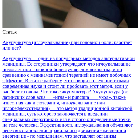
Статья
Акупунктура (иглоукалывание) при головной боли: работает
или нет?
Акупунктура — один из популярных методов альтернативной
медицины. Ее сторонники утверждают, что иглоукалывание
помогает при головной боли лучше, чем лекарства, и по
сравнению с медикаментозной терапией не имеет побочных
эффектов. В статье разберем, что говорит о лечении иглами
современная наука и стоит ли пробовать этот метод, если у
вас болит голова. Что такое акупунктура? Акупунктура (от
латинских слов acus — «игла» и punctura — «укол», также
известная как иглотерапия, иглоукалывание или
иглорефлексотерапия) — это метод традиционной китайской
медицины, суть которого заключается в введении
специальных сверхтонких игл в строго определенные точки
на теле человека. Эффективность иглоукалывания объясняют
через восстановление правильного движения «жизненной
энергии ци» по меридианам, что заставляет организм