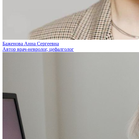
Баженова Анна Сергеевна
Автор врач-невролог, цефалголог