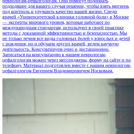
неврологам-цефалгологам. Они помогут подобрать
подходящее для вашего случая решение, чтобы взять мигрень
под контроль и улучшить качество вашей жизни. Среди
врачей «Университетской клиники головной боли» в Москве
— эксперты мирового уровня, которые работают по
международным стандартам, используют в своей практике
методы с доказанной эффективностью и безопасностью. Мы
не только лечим все виды головных болей у взрослых и детей
с рождения, но и обучаем других врачей, ведем научную
деятельность. Консультируем очно и дистанционно.
Записаться на консультацию к нашим неврологам-
цефалгологам можно через мессенджеры, форму на сайте и по
телефону. Материал подготовлен вместе с нашим неврологом-
цефалгологом Евгением Владимировичем Носковым.