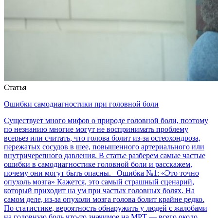
Статья
Ошибки самодиагностики при головной боли
Существует много мифов о природе головной боли, поэтому
по незнанию многие могут не воспринимать проблему
всерьез или считать, что голова болит из-за остеохондроза,
пережатых сосудов в шее, повышенного артериального или
внутричерепного давления. В статье разберем самые частые
ошибки в самодиагностике головной боли и расскажем,
почему они могут быть опасны. Ошибка №1: «Это точно
опухоль мозга» Кажется, это самый страшный сценарий,
который приходит на ум при частых головных болях. На
самом деле, из-за опухоли мозга голова болит крайне редко.
По статистике, вероятность обнаружить у людей с жалобами
на головную боль что-то значимое на МРТ — всего около