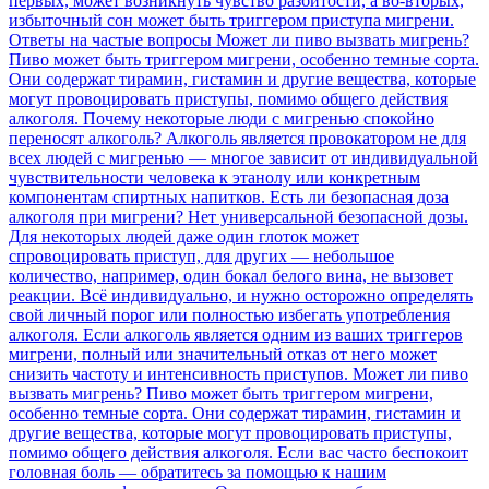
первых, может возникнуть чувство разбитости, а во-вторых,
избыточный сон может быть триггером приступа мигрени.
Ответы на частые вопросы Может ли пиво вызвать мигрень?
Пиво может быть триггером мигрени, особенно темные сорта.
Они содержат тирамин, гистамин и другие вещества, которые
могут провоцировать приступы, помимо общего действия
алкоголя. Почему некоторые люди с мигренью спокойно
переносят алкоголь? Алкоголь является провокатором не для
всех людей с мигренью — многое зависит от индивидуальной
чувствительности человека к этанолу или конкретным
компонентам спиртных напитков. Есть ли безопасная доза
алкоголя при мигрени? Нет универсальной безопасной дозы.
Для некоторых людей даже один глоток может
спровоцировать приступ, для других — небольшое
количество, например, один бокал белого вина, не вызовет
реакции. Всё индивидуально, и нужно осторожно определять
свой личный порог или полностью избегать употребления
алкоголя. Если алкоголь является одним из ваших триггеров
мигрени, полный или значительный отказ от него может
снизить частоту и интенсивность приступов. Может ли пиво
вызвать мигрень? Пиво может быть триггером мигрени,
особенно темные сорта. Они содержат тирамин, гистамин и
другие вещества, которые могут провоцировать приступы,
помимо общего действия алкоголя. Если вас часто беспокоит
головная боль — обратитесь за помощью к нашим