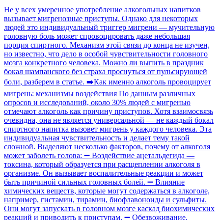
Не у всех умеренное употребление алкогольных напитков
вызывает мигренозные приступы. Однако для некоторых
людей это индивидуальный триггер мигрени — мучительную
головную боль может спровоцировать даже небольшая
порция спиртного. Механизм этой связи до конца не изучен,
но известно, что дело в особой чувствительности головного
мозга конкретного человека. Можно ли выпить в праздник
бокал шампанского без страха проснуться от пульсирующей
боли, разберем в статье. ➡️Как именно алкоголь провоцирует
мигрень: механизмы воздействия По данным различных
опросов и исследований, около 30% людей с мигренью
отмечают алкоголь как причину приступов. Хотя взаимосвязь
очевидна, она не является универсальной — не каждый бокал
спиртного напитка вызовет мигрень у каждого человека. Эта
индивидуальная чувствительность и делает тему такой
сложной. Выделяют несколько факторов, почему от алкоголя
может заболеть голова: ➖ Воздействие ацетальдегида —
токсина, который образуется при расщеплении алкоголя в
организме. Он вызывает воспалительные реакции и может
быть причиной сильных головных болей. ➖ Влияние
химических веществ, которые могут содержаться в алкоголе,
например, гистамин, тирамин, биофлавоноиды и сульфиты.
Они могут запускать в головном мозге каскад биохимических
реакций и приводить к приступам. ➖ Обезвоживание.