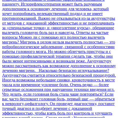
пациенту. Иглорефлексотерапия может быть разумным
дополнением к основному лечению для человека, который
хочет попробовать нелекарственный подход и не имеет
противопоказаний. Важно не отказываться из-за акупунктуры
от методов с доказанной эффективностью и не переплачивать
за «специальные точки» и «многолетние курсы», обещающие
вылечить головную боль раз и навсегда. Ответы на частые
вопросы Можно ли с помощью игл полностью вылечить
мигрень? Мигрень в целом нельзя вылечить полностью — это
нейробиологическое заболевание, связанной с особенностями
работы головного мозга. Но можно облегчить приступы и с
помощью профилактической терапии сделать так, чтобы они
были менее интенсивными и возникали реже. Акупунктуру
можно рассматривать как возможное дополнение к основному
лечению мигрени. Насколько безопасно иглоукалывание?
Акупунктура считается относительно безопасной процедурой.
Иногда возможны небольшие синяки, кровоточивость в месте
укола или временное усиление боли. Очень редко — более
серьезные осложнения при нарушении техники введения игл.
Что делать, если головная боль стала чаще повторяться? Если
вас часто беспокоит головная боль, первый шаг — обратиться
к неврологу-цефалгологу. Он проведет диагностику, поставит
точный диагноз и подберет лечение с доказанной
эффективностью, чтобы взять боль под контроль и улучшить
качество вашей жизни. Среди врачей «Университетской