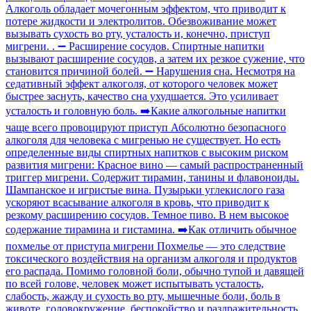
Алкоголь обладает мочегонным эффектом, что приводит к
потере жидкости и электролитов. Обезвоживание может
вызывать сухость во рту, усталость и, конечно, приступ
мигрени. . ➖ Расширение сосудов. Спиртные напитки
вызывают расширение сосудов, а затем их резкое сужение, что
становится причиной болей. ➖ Нарушения сна. Несмотря на
седативный эффект алкоголя, от которого человек может
быстрее заснуть, качество сна ухудшается. Это усиливает
усталость и головную боль. ➡️Какие алкогольные напитки
чаще всего провоцируют приступ Абсолютно безопасного
алкоголя для человека с мигренью не существует. Но есть
определенные виды спиртных напитков с высоким риском
развития мигрени: Красное вино — самый распространенный
триггер мигрени. Содержит тирамин, танины и флавоноиды.
Шампанское и игристые вина. Пузырьки углекислого газа
ускоряют всасывание алкоголя в кровь, что приводит к
резкому расширению сосудов. Темное пиво. В нем высокое
содержание тирамина и гистамина. ➡️Как отличить обычное
похмелье от приступа мигрени Похмелье — это следствие
токсического воздействия на организм алкоголя и продуктов
его распада. Помимо головной боли, обычно тупой и давящей
по всей голове, человек может испытывать усталость,
слабость, жажду и сухость во рту, мышечные боли, боль в
животе, головокружение, беспокойство и раздражительность.