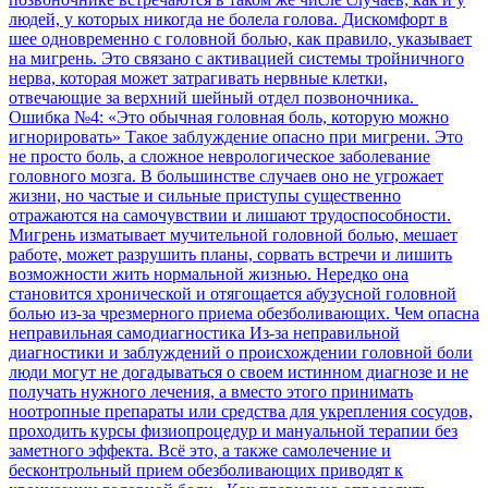
людей, у которых никогда не болела голова. Дискомфорт в
шее одновременно с головной болью, как правило, указывает
на мигрень. Это связано с активацией системы тройничного
нерва, которая может затрагивать нервные клетки,
отвечающие за верхний шейный отдел позвоночника.
Ошибка №4: «Это обычная головная боль, которую можно
игнорировать» Такое заблуждение опасно при мигрени. Это
не просто боль, а сложное неврологическое заболевание
головного мозга. В большинстве случаев оно не угрожает
жизни, но частые и сильные приступы существенно
отражаются на самочувствии и лишают трудоспособности.
Мигрень изматывает мучительной головной болью, мешает
работе, может разрушить планы, сорвать встречи и лишить
возможности жить нормальной жизнью. Нередко она
становится хронической и отягощается абузусной головной
болью из-за чрезмерного приема обезболивающих. Чем опасна
неправильная самодиагностика Из-за неправильной
диагностики и заблуждений о происхождении головной боли
люди могут не догадываться о своем истинном диагнозе и не
получать нужного лечения, а вместо этого принимать
ноотропные препараты или средства для укрепления сосудов,
проходить курсы физиопроцедур и мануальной терапии без
заметного эффекта. Всё это, а также самолечение и
бесконтрольный прием обезболивающих приводят к