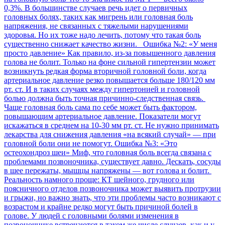
0,3%. В большинстве случаев речь идет о первичных
головных болях, таких как мигрень или головная боль
напряжения, не связанных с тяжелыми нарушениями
здоровья. Но их тоже надо лечить, потому что такая боль
существенно снижает качество жизни. Ошибка №2: «У меня
просто давление» Как правило, из-за повышенного давления
голова не болит. Только на фоне сильной гипертензии может
возникнуть редкая форма вторичной головной боли, когда
артериальное давление резко повышается больше 180/120 мм
рт. ст. И в таких случаях между гипертонией и головной
болью должна быть точная причинно-следственная связь.
Чаще головная боль сама по себе может быть фактором,
повышающим артериальное давление. Показатели могут
искажаться в среднем на 10-30 мм рт. ст. Не нужно принимать
лекарства для снижения давления «на всякий случай» — при
головной боли они не помогут. Ошибка №3: «Это
остеохондроз шеи» Миф, что головная боль всегда связана с
проблемами позвоночника, существует давно. Дескать, сосуды
в шее пережаты, мышцы напряжены — вот голова и болит.
Реальность намного проще: КТ шейного, грудного или
поясничного отделов позвоночника может выявить протрузии
и грыжи, но важно знать, что эти проблемы часто возникают с
возрастом и крайне редко могут быть причиной болей в
голове. У людей с головными болями изменения в
позвоночнике встречаются в таком же числе случаев, как и у