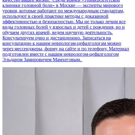
клиники головной боли» в Москве — эксперты мирового
уровня, которые работают по международным стандартам,
используют в своей практике методы с доказанной
эффективностью и безопасностью. Мы не только лечим все
виды головных болей у взрослых и детей с рождения, но и
обучаем других врачей, ведем научную деятельность.
Консультируем очно и дистанционно. Записаться на
консультацию к нашим неврологам-цефалгологам можно
через мессенджеры, форму на сайте и по телефону. Материал
подготовлен вместе с нашим неврологом-цефалгологом
Эльдаром Замировичем Мамхеговым.