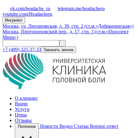
vk.com/headache_ru
telegram.me/headacheru
youtube.com/Headacheru
Мигребот
Москва, ул. Люсиновская, д. 39, стр. 2 (ст.м.«Добрынинская»)
Москва, Протопоповский пер., д. 17, стр. 3 (ст.м.«Проспект
Мира»)
+7 (499) 325-37-33
Заказать звонок
О клинике
Врачи
Услуги
Цены
Отзывы
Новости
Видео
Статьи
Вопрос-ответ
Полезное