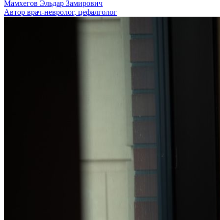
Мамхегов Эльдар Замирович
Автор врач-невролог, цефалголог