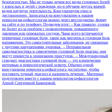
безопасностью. Мы не только лечим все виды головных болей
у взрослых и детей с рождения, но и обучаем других врачей,
ведем научную деятельность. Консультируем очно и
дистанционно. Записаться на консультацию к нашим
неврологам-цефалгологам можно через мессенджеры, форму
на сайте и по телефону. Подведем итог: – Как правило, голова
не болит из-за проблем с позвоночником, повышенного
давления или пережатых сосудов. Чаще всего встречаются
первичные головные боли, такие как мигрень и головная боль
напряжения. Это самостоятельные заболевания, не связанные
с другими нарушениями здоровья. – Неправильная
самодиагностика и самолечение головной боли опасны: они
могут привести к хронизации приступов. – Международный
стандарт диагностики головной боли — это клиническое
интервью и неврологический осмотр. Обычно одной
консультации невролога-цефалголога достаточно, чтобы
поставить точный диагноз и назначить лечение. Материал
подготовлен вместе с нашим неврологом-цефалгологом
Анной Сергеевной Баженовой.