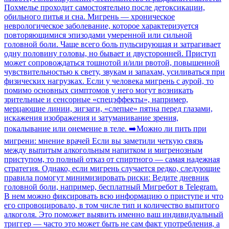
Похмелье проходит самостоятельно после детоксикации,
обильного питья и сна. Мигрень — хроническое
неврологическое заболевание, которое характеризуется
повторяющимися эпизодами умеренной или сильной
головной боли. Чаще всего боль пульсирующая и затрагивает
одну половину головы, но бывает и двусторонней. Приступ
может сопровождаться тошнотой и/или рвотой, повышенной
чувствительностью к свету, звукам и запахам, усиливаться при
физических нагрузках. Если у человека мигрень с аурой, то
помимо основных симптомов у него могут возникать
зрительные и сенсорные «спецэффекты», например,
мерцающие линии, зигзаги, «слепые» пятна перед глазами,
искажения изображения и затуманивание зрения,
покалывание или онемение в теле. ➡️Можно ли пить при
мигрени: мнение врачей Если вы заметили четкую связь
между выпитым алкогольным напитком и мигренозным
приступом, то полный отказ от спиртного — самая надежная
стратегия. Однако, если мигрень случается редко, следующие
правила помогут минимизировать риски: Ведите дневник
головной боли, например, бесплатный Мигребот в Telegram.
В нем можно фиксировать всю информацию о приступе и что
его спровоцировало, в том числе тип и количество выпитого
алкоголя. Это поможет выявить именно ваш индивидуальный
триггер — часто это может быть не сам факт употребления, а