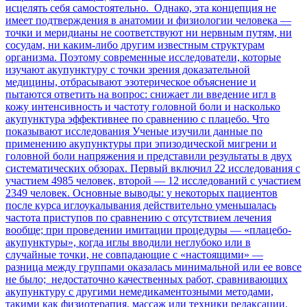
исцелять себя самостоятельно. Однако, эта концепция не
имеет подтверждения в анатомии и физиологии человека —
точки и меридианы не соответствуют ни нервным путям, ни
сосудам, ни каким-либо другим известным структурам
организма. Поэтому современные исследователи, которые
изучают акупунктуру с точки зрения доказательной
медицины, отбрасывают эзотерическое объяснение и
пытаются ответить на вопрос: снижает ли введение игл в
кожу интенсивность и частоту головной боли и насколько
акупунктура эффективнее по сравнению с плацебо. Что
показывают исследования Ученые изучили данные по
применению акупунктуры при эпизодической мигрени и
головной боли напряжения и представили результаты в двух
систематических обзорах. Первый включил 22 исследования с
участием 4985 человек, второй — 12 исследований с участием
2349 человек. Основные выводы: у некоторых пациентов
после курса иглоукалывания действительно уменьшалась
частота приступов по сравнению с отсутствием лечения
вообще; при проведении имитации процедуры — «плацебо-
акупунктуры», когда иглы вводили неглубоко или в
случайные точки, не совпадающие с «настоящими» —
разница между группами оказалась минимальной или ее вовсе
не было; недостаточно качественных работ, сравнивающих
акупунктуру с другими немедикаментозными методами,
такими как физиотерапия, массаж или техники релаксации.