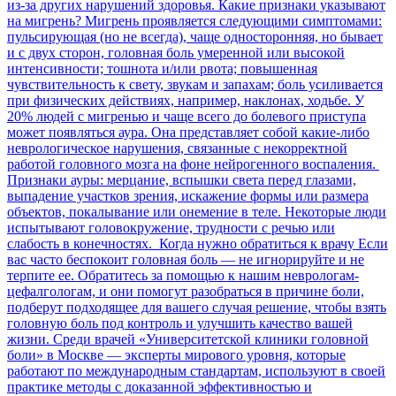
из-за других нарушений здоровья. Какие признаки указывают
на мигрень? Мигрень проявляется следующими симптомами:
пульсирующая (но не всегда), чаще односторонняя, но бывает
и с двух сторон, головная боль умеренной или высокой
интенсивности; тошнота и/или рвота; повышенная
чувствительность к свету, звукам и запахам; боль усиливается
при физических действиях, например, наклонах, ходьбе. У
20% людей с мигренью и чаще всего до болевого приступа
может появляться аура. Она представляет собой какие-либо
неврологическое нарушения, связанные с некорректной
работой головного мозга на фоне нейрогенного воспаления.
Признаки ауры: мерцание, вспышки света перед глазами,
выпадение участков зрения, искажение формы или размера
объектов, покалывание или онемение в теле. Некоторые люди
испытывают головокружение, трудности с речью или
слабость в конечностях. Когда нужно обратиться к врачу Если
вас часто беспокоит головная боль — не игнорируйте и не
терпите ее. Обратитесь за помощью к нашим неврологам-
цефалгологам, и они помогут разобраться в причине боли,
подберут подходящее для вашего случая решение, чтобы взять
головную боль под контроль и улучшить качество вашей
жизни. Среди врачей «Университетской клиники головной
боли» в Москве — эксперты мирового уровня, которые
работают по международным стандартам, используют в своей
практике методы с доказанной эффективностью и