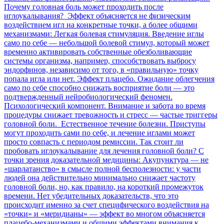
Почему головная боль может проходить после
иглоукалывания? Эффект объясняется не физическим
воздействием игл на конкретные точки, а более общими
механизмами: Легкая болевая стимуляция. Введение иглы
само по себе — небольшой болевой стимул, который может
временно активировать собственные обезболивающие
системы организма, например, способствовать выбросу
эндорфинов, независимо от того, в «правильную» точку
попала игла или нет. Эффект плацебо. Ожидание облегчения
само по себе способно снижать восприятие боли — это
подтвержденный нейробиологический феномен.
Психологический компонент. Внимание и забота во время
процедуры снижает тревожность и стресс — частые триггеры
головной боли. Естественное течение болезни. Приступы
могут проходить сами по себе, и лечение иглами может
просто совпасть с периодом ремиссии. Так стоит ли
пробовать иглоукалывание для лечения головной боли? С
точки зрения доказательной медицины: Акупунктура — не
«шарлатанство» в смысле полной бесполезности: у части
людей она действительно минимально снижает частоту
головной боли, но, как правило, на короткий промежуток
времени. Нет убедительных доказательств, что это
происходит именно за счет специфического воздействия на
«точки» и «меридианы» — эффект во многом объясняется
плацебо-механизмами и общими эффектами внимания к