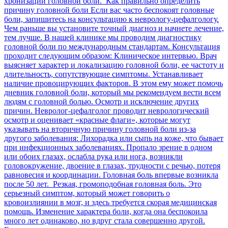
хронизации головной боли. Как правильно определить
причину головной боли Если вас часто беспокоят головные
боли, запишитесь на консультацию к неврологу-цефалгологу.
Чем раньше вы установите точный диагноз и начнете лечение,
тем лучше. В нашей клинике мы проводим диагностику
головной боли по международным стандартам. Консультация
проходит следующим образом: Клиническое интервью. Врач
выясняет характер и локализацию головной боли, ее частоту и
длительность, сопутствующие симптомы. Устанавливает
наличие провоцирующих факторов. В этом ему может помочь
дневник головной боли, который мы рекомендуем вести всем
людям с головной болью. Осмотр и исключение других
причин. Невролог-цефалголог проводит неврологический
осмотр и оценивает «красные флаги», которые могут
указывать на вторичную причину головной боли из-за
другого заболевания: Лихорадка или сыпь на коже, что бывает
при инфекционных заболеваниях. Пропало зрение в одном
или обоих глазах, ослабла рука или нога, возникли
головокружение, двоение в глазах, трудности с речью, потеря
равновесия и координации. Головная боль впервые возникла
после 50 лет. Резкая, громоподобная головная боль. Это
серьезный симптом, который может говорить о
кровоизлиянии в мозг, и здесь требуется скорая медицинская
помощь. Изменение характера боли, когда она беспокоила
много лет одинаково, но вдруг стала совершенно другой.