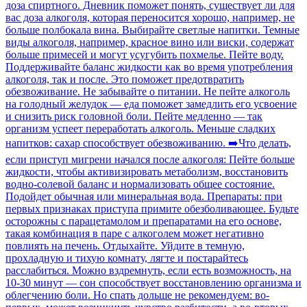
доза спиртного. Дневник поможет понять, существует ли для
вас доза алкоголя, которая переносится хорошо, например, не
больше полбокала вина. Выбирайте светлые напитки. Темные
виды алкоголя, например, красное вино или виски, содержат
больше примесей и могут усугубить похмелье. Пейте воду.
Поддерживайте баланс жидкости как во время употребления
алкоголя, так и после. Это поможет предотвратить
обезвоживание. Не забывайте о питании. Не пейте алкоголь
на голодный желудок — еда поможет замедлить его усвоение
и снизить риск головной боли. Пейте медленно — так
организм успеет переработать алкоголь. Меньше сладких
напитков: сахар способствует обезвоживанию. ➡️Что делать,
если приступ мигрени начался после алкоголя: Пейте больше
жидкости, чтобы активизировать метаболизм, восстановить
водно-солевой баланс и нормализовать общее состояние.
Подойдет обычная или минеральная вода. Препараты: при
первых признаках приступа примите обезболивающее. Будьте
осторожны с парацетамолом и препаратами на его основе,
такая комбинация в паре с алкоголем может негативно
повлиять на печень. Отдыхайте. Уйдите в темную,
прохладную и тихую комнату, лягте и постарайтесь
расслабиться. Можно вздремнуть, если есть возможность, на
10-30 минут — сон способствует восстановлению организма и
облегчению боли. Но спать дольше не рекомендуем: во-