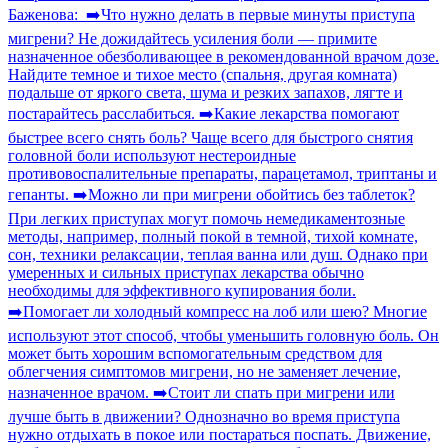
Баженова: ➡️Что нужно делать в первые минуты приступа
мигрени? Не дожидайтесь усиления боли — примите
назначенное обезболивающее в рекомендованной врачом дозе.
Найдите темное и тихое место (спальня, другая комната)
подальше от яркого света, шума и резких запахов, лягте и
постарайтесь расслабиться. ➡️Какие лекарства помогают
быстрее всего снять боль? Чаще всего для быстрого снятия
головной боли используют нестероидные
противовоспалительные препараты, парацетамол, триптаны и
гепанты. ➡️Можно ли при мигрени обойтись без таблеток?
При легких приступах могут помочь немедикаментозные
методы, например, полный покой в темной, тихой комнате,
сон, техники релаксации, теплая ванна или душ. Однако при
умеренных и сильных приступах лекарства обычно
необходимы для эффективного купирования боли.
➡️Помогает ли холодный компресс на лоб или шею? Многие
используют этот способ, чтобы уменьшить головную боль. Он
может быть хорошим вспомогательным средством для
облегчения симптомов мигрени, но не заменяет лечение,
назначенное врачом. ➡️Стоит ли спать при мигрени или
лучше быть в движении? Однозначно во время приступа
нужно отдыхать в покое или постараться поспать. Движение,