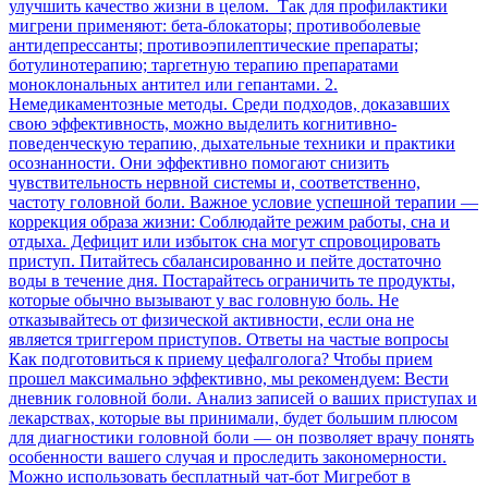
улучшить качество жизни в целом. Так для профилактики
мигрени применяют: бета-блокаторы; противоболевые
антидепрессанты; противоэпилептические препараты;
ботулинотерапию; таргетную терапию препаратами
моноклональных антител или гепантами. 2.
Немедикаментозные методы. Среди подходов, доказавших
свою эффективность, можно выделить когнитивно-
поведенческую терапию, дыхательные техники и практики
осознанности. Они эффективно помогают снизить
чувствительность нервной системы и, соответственно,
частоту головной боли. Важное условие успешной терапии —
коррекция образа жизни: Соблюдайте режим работы, сна и
отдыха. Дефицит или избыток сна могут спровоцировать
приступ. Питайтесь сбалансированно и пейте достаточно
воды в течение дня. Постарайтесь ограничить те продукты,
которые обычно вызывают у вас головную боль. Не
отказывайтесь от физической активности, если она не
является триггером приступов. Ответы на частые вопросы
Как подготовиться к приему цефалголога? Чтобы прием
прошел максимально эффективно, мы рекомендуем: Вести
дневник головной боли. Анализ записей о ваших приступах и
лекарствах, которые вы принимали, будет большим плюсом
для диагностики головной боли — он позволяет врачу понять
особенности вашего случая и проследить закономерности.
Можно использовать бесплатный чат-бот Мигребот в