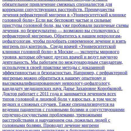
обязательное привлечение смежных специалистов для
коррекции сопутствующих расстройств. Преимущества
лечения рефрактерной мигрени в «Университетской клинике
головной боли» Если вас беспокоят частые и сильные
приступы головной боли, вы уже пробовали различные схемы
лечения, но безрезультатно — возможно вы столкнулись с
рефрактерной мигренью. Обратитесь к нашим неврологам-
цефалгологам, чтобы подобрать современное лечение и взять
мигрень под контроль. Среди врачей «Университетской
клиники головной боли» в Москве — эксперты мирового
уровня, которые обучают других врачей и ведут научную
деятельность. Мы работаем по международным стандартам,
используем в своей практике методы с доказанной
эффективностью и безопасностью. Например, с рефрактерной
мигренью можно обратиться к нашему опытному и
высококвалифицированному неврологу-цефалгологу,
кандидату медицинских наук Дарье Захаровне Коробковой.
Доктор работает с 2011 года и занимается лечением всех
типов головной и лицевой боли у взрослых, в том числе
редких и сложных случаев. Также специализируется на
ведении пациентов с головными болями и сопутствующими
сердечно-сосудистыми проблемами, тревожными
расстройствами и нарушением сна, пожилых людей с
головными болями. Проводит лечение мигрени
моноклональными антителами и ботулинотерапию при