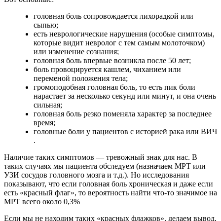
головная боль сопровождается лихорадкой или
сыпью;
есть неврологические нарушения (особые симптомы,
которые видит невролог с тем самым молоточком)
или изменение сознания;
головная боль впервые возникла после 50 лет;
боль провоцируется кашлем, чиханием или
переменой положения тела;
громоподобная головная боль, то есть пик боли
нарастает за несколько секунд или минут, и она очень
сильная;
головная боль резко поменяла характер за последнее
время;
головные боли у пациентов с историей рака или ВИЧ
.
Наличие таких симптомов — тревожный знак для нас. В
таких случаях мы пациента обследуем (назначаем МРТ или
УЗИ сосудов головного мозга и т.д.). Но исследования
показывают, что если головная боль хроническая и даже если
есть «красный флаг», то вероятность найти что-то значимое на
МРТ всего около 0,3%
Если мы не находим таких «красных флажков», делаем вывод,