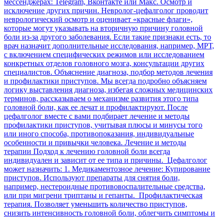
мессенджерах: Telegram, Вконтакте или Maкс. Осмотр и
исключение других причин. Невролог-цефалголог проводит
неврологический осмотр и оценивает «красные флаги»,
которые могут указывать на вторичную причину головной
боли из-за другого заболевания. Если такие признаки есть, то
врач назначит дополнительные исследования, например, МРТ,
с включением специфических режимов или исследованием
конкретных отделов головного мозга, консультации других
специалистов. Объяснение диагноза, подбор методов лечения
и профилактики приступов. Мы всегда подробно объясняем
логику выставления диагноза, избегая сложных медицинских
терминов, рассказываем о механизме развития этого типа
головной боли, как ее лечат и профилактируют. После
цефалголог вместе с вами подбирает лечение и методы
профилактики приступов, учитывая плюсы и минусы того
или иного способа, противопоказания, индивидуальные
особенности и привычки человека. Лечение и методы
терапии Подход к лечению головной боли всегда
индивидуален и зависит от ее типа и причины. Цефалголог
может назначить: 1. Медикаментозное лечение: Купирование
приступов. Используют препараты для снятия боли,
например, нестероидные противовоспалительные средства,
или при мигрени триптаны и гепанты. Профилактическая
терапия. Позволяет уменьшить количество приступов,
снизить интенсивность головной боли, облегчить симптомы и