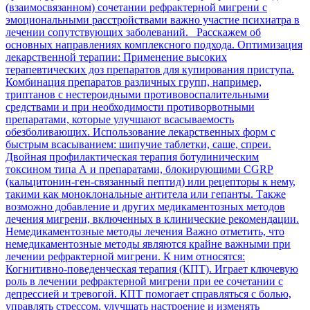
(взаимосвязанном) сочетании рефрактерной мигрени с
эмоциональными расстройствами важно участие психиатра в
лечении сопутствующих заболеваний. Расскажем об
основных направлениях комплексного подхода. Оптимизация
лекарственной терапии: Применение высоких
терапевтических доз препаратов для купирования приступа.
Комбинация препаратов различных групп, например,
триптанов с нестероидными противовоспалительными
средствами и при необходимости противорвотными
препаратами, которые улучшают всасываемость
обезболивающих. Использование лекарственных форм с
быстрым всасыванием: шипучие таблетки, саше, спреи.
Двойная профилактическая терапия ботулиническим
токсином типа А и препаратами, блокирующими CGRP
(кальцитонин-ген-связанный пептид) или рецепторы к нему,
такими как моноклональные антитела или гепанты. Также
возможно добавление и других медикаментозных методов
лечения мигрени, включенных в клинические рекомендации.
Немедикаментозные методы лечения Важно отметить, что
немедикаментозные методы являются крайне важными при
лечении рефрактерной мигрени. К ним относятся:
Когнитивно-поведенческая терапия (КПТ). Играет ключевую
роль в лечении рефрактерной мигрени при ее сочетании с
депрессией и тревогой. КПТ помогает справляться с болью,
управлять стрессом, улучшать настроение и изменять