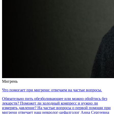
Мигрень
Что помогает при мигрени: отвечаем на частые вопросы.
Обязательно пить обезболивающее или можно обойтись без
лекарств? Поможет ли холодный компресс и нужно ли
измерять давление? На частые вопросы о первой помощи при
мигрени отвечает наш невролог-цефалголог Анна Сергеевна