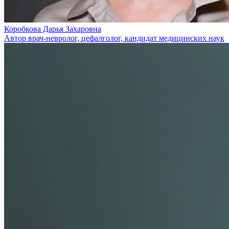
Коробкова Дарья Захаровна
Автор врач-невролог, цефалголог, кандидат медицинских наук