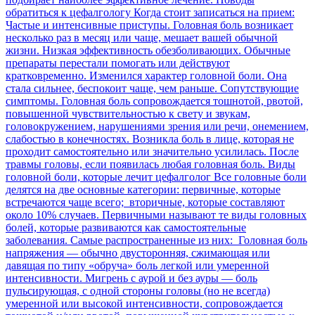
обратиться к цефалгологу Когда стоит записаться на прием:
Частые и интенсивные приступы. Головная боль возникает
несколько раз в месяц или чаще, мешает вашей обычной
жизни. Низкая эффективность обезболивающих. Обычные
препараты перестали помогать или действуют
кратковременно. Изменился характер головной боли. Она
стала сильнее, беспокоит чаще, чем раньше. Сопутствующие
симптомы. Головная боль сопровождается тошнотой, рвотой,
повышенной чувствительностью к свету и звукам,
головокружением, нарушениями зрения или речи, онемением,
слабостью в конечностях. Возникла боль в лице, которая не
проходит самостоятельно или значительно усилилась. После
травмы головы, если появилась любая головная боль. Виды
головной боли, которые лечит цефалголог Все головные боли
делятся на две основные категории: первичные, которые
встречаются чаще всего; вторичные, которые составляют
около 10% случаев. Первичными называют те виды головных
болей, которые развиваются как самостоятельные
заболевания. Самые распространенные из них: Головная боль
напряжения — обычно двусторонняя, сжимающая или
давящая по типу «обруча» боль легкой или умеренной
интенсивности. Мигрень с аурой и без ауры — боль
пульсирующая, с одной стороны головы (но не всегда)
умеренной или высокой интенсивности, сопровождается