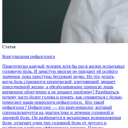
Статья
Консультация цефалголога
Практически каждый человек хотя бы раз в жизни испытывал
головную боль. И зачастую многие не придают ей особого
значения, пока приступы беспокоят редко. Но что делать,
когда боль становится хронической, изнуряющей, мешает
повседневной жизни, а обезболивающие приносят лишь
временное облегчение и не решают проблему? Разобраться,
почему часто болит голова и понять, как справиться с болью,
помогают наши неврологи-цефалгологи. Кто такой
цефалголог? Цефалголог — это врач-невролог, который
специализируется на диагностике и лечении головной и
лицевой боли. Он разбирается в механизмах возникновения
боли, отличает один тип головной боли от другого и
подбирает наиболее эффективное лечение. Поводы