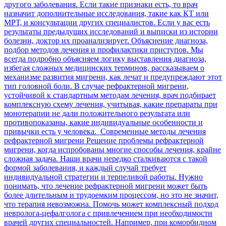
другого заболевания. Если такие признаки есть, то врач
назначит дополнительные исследования, такие как КТ или
МРТ, и консультации других специалистов. Если у вас есть
результаты предыдущих исследований и выписки из истории
болезни, доктор их проанализирует. Объяснение диагноза,
подбор методов лечения и профилактики приступов. Мы
всегда подробно объясняем логику выставления диагноза,
избегая сложных медицинских терминов, рассказываем о
механизме развития мигрени, как лечат и предупреждают этот
тип головной боли. В случае рефрактерной мигрени,
устойчивой к стандартным методам лечения, врач подбирает
комплексную схему лечения, учитывая, какие препараты при
монотерапии не дали положительного результата или
противопоказаны, какие индивидуальные особенности и
привычки есть у человека. Современные методы лечения
рефрактерной мигрени Решение проблемы рефрактерной
мигрени, когда испробованы многие способы лечения, крайне
сложная задача. Наши врачи нередко сталкиваются с такой
формой заболевания, и каждый случай требует
индивидуальной стратегии и терпеливой работы. Нужно
понимать, что лечение рефрактерной мигрени может быть
более длительным и трудоемким процессом, но это не значит,
что терапия невозможна. Помочь может комплексный подход
невролога-цефалголога с привлечением при необходимости
врачей других специальностей. Например, при коморбидном