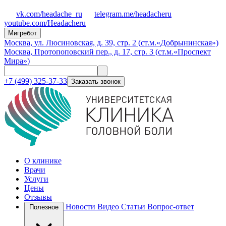
vk.com/headache_ru
telegram.me/headacheru
youtube.com/Headacheru
Мигребот
Москва, ул. Люсиновская, д. 39, стр. 2 (ст.м.«Добрынинская»)
Москва, Протопоповский пер., д. 17, стр. 3 (ст.м.«Проспект
Мира»)
+7 (499) 325-37-33
Заказать звонок
О клинике
Врачи
Услуги
Цены
Отзывы
Новости
Видео
Статьи
Вопрос-ответ
Полезное