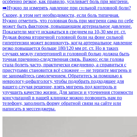
особенно резкое, как правило, усиливает боль при мигрени.
➡️Нужно ли измерять давление при сильной головной боли?
Скорее, в этом нет необходимости, если боль типичная.
Нужно отметить, что головная боль при мигрени сама по себе
может быть фактором, повышающим артериальное давление.
Показатели могут искажаться в среднем на 10-30 мм рт. ст.
Редкая форма вторичной головной боли на фоне сильной
гипертензии может возникнуть, когда артериальное давление
резко повышается больше 180/120 мм рт. ст. Но в таких
случаях между гипертонией и головной болью должна быть
точная причинно-следственная связь. Важно: если голова
стала болеть часто, практически ежедневно, а справиться с
приступами становится всё сложнее — ​​не терпите мигрень и
не занимайтесь самолечением. Обратитесь за помощью к
неврологу-цефалгологу, чтобы подобрать подходящее для
вашего случая решение, взять мигрень под контроль и
улучшить качество жизни. Для записи и уточнения стоимости
консультаций в нашей клинике можно позвонить нам по
телефону, заполнить форму обратной связи на сайте или
написать в мессенджеры.