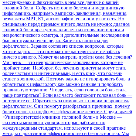
мессенджерах и фиксировать в нем все данные о вашей
головной боли. Собрать историю болезни и медицинскую
информацию, например, выписки, заключения, назначения,
результаты МРТ, КТ, ангиографии, если они у вас есть. Но
специально перед приемом ничего делать не нужно: диагноз
головной боли врач устанавливает на основании опроса и
неврологического осмотра, и дополнительные исследования
бывают нужны очень редко. Записать вопросы для
цефалголога. Заранее составьте список вопросов, которые
хотите задать — это поможет не растеряться и не забыть
ничего важного. Может ли мигрень пройти сама без лечения?
Мигрень — это неврологическое заболевание, которое не
пройдет само. Наоборот, без лечения приступы могут стать
более частыми и интенсивными, и есть риск, что болезнь
станет хронической. Поэтому важно не игнорировать боль, а
обратиться к цефалгологу как можно раньше и подобрать
правильную терапию. Что делать, если головная боль стала
чаще повторяться? Если вас часто беспокоит головная боль —
не терпите ее. Обратитесь за помощью к нашим неврологам-
цефалгологам. Они помогут разобраться в причинах, почему
болит голова, и подберут эффективное лечение. Среди врачей
«Университетской клиники головной боли» в Москве —
эксперты мирового уровня, которые работают по
международным стандартам, используют в своей практике
методы с доказанной эффективностью и безопасностью. Мы