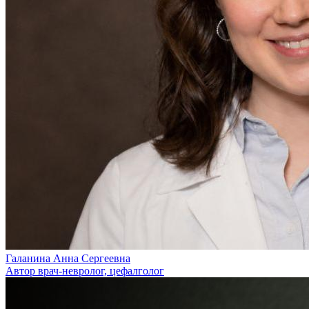
Галанина Анна Сергеевна
Автор врач-невролог, цефалголог