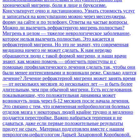
хронической мигрени, боли в лице и бруксизме.
Консультирует очно и дистанционно. Узнать стоимость услуг
и записаться на консультацию можно через мессенджеры,
форму на сайте и по телефону. Ответы на частые вопросы
Можно ли вылечить рефрактерную мигрень полностью?
Мигрень в целом — тяжелое неврологическое заболевание,
которое нельзя вылечить полностью. Это касается и
рефрактерной мигрени. Но это не значит, что современная
медицина ничего не может сделать. К нам нередко
обращаются люди с такой формой мигрени, и наши врачи
знают, как можно помочь — облегчить приступы и с
помощью профилактического лечения сделать так, чтобы они
были менее интенсивными и возникали реже. Сколько длится
лечение? Лечение рефрактерной мигрени может занять время
— от нескольких месяцев до нескольких лет — и быть более
длительным, чем при обычной мигрени. Есть исследования,
показывающие, что положительная динамика может
возникнуть лишь через 6-12 месяцев после начала лечения.
Это связано с тем, что измененная нейробиология болевых
отделов мозга у некоторых людей крайне трудно и медленно
поддается перестройке. Важно набраться терпения и не
сдаваться, даже если первые положительные результаты
придут не сразу. Материал подготовлен вместе с нашим
неврологом-цефалгологом Дарьей Захаровной Коробковой.