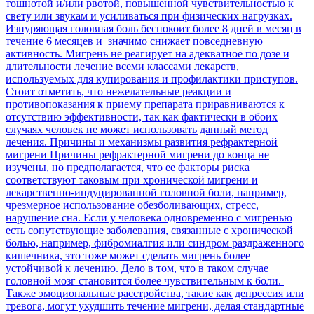
тошнотой и/или рвотой, повышенной чувствительностью к
свету или звукам и усиливаться при физических нагрузках.
Изнуряющая головная боль беспокоит более 8 дней в месяц в
течение 6 месяцев и значимо снижает повседневную
активность. Мигрень не реагирует на адекватное по дозе и
длительности лечение всеми классами лекарств,
используемых для купирования и профилактики приступов.
Стоит отметить, что нежелательные реакции и
противопоказания к приему препарата приравниваются к
отсутствию эффективности, так как фактически в обоих
случаях человек не может использовать данный метод
лечения. Причины и механизмы развития рефрактерной
мигрени Причины рефрактерной мигрени до конца не
изучены, но предполагается, что ее факторы риска
соответствуют таковым при хронической мигрени и
лекарственно-индуцированной головной боли, например,
чрезмерное использование обезболивающих, стресс,
нарушение сна. Если у человека одновременно с мигренью
есть сопутствующие заболевания, связанные с хронической
болью, например, фибромиалгия или синдром раздраженного
кишечника, это тоже может сделать мигрень более
устойчивой к лечению. Дело в том, что в таком случае
головной мозг становится более чувствительным к боли.
Также эмоциональные расстройства, такие как депрессия или
тревога, могут ухудшить течение мигрени, делая стандартные