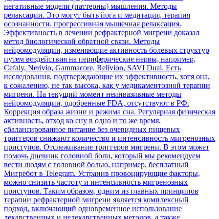
негативные модели (паттерны) мышления. Методы
релаксации. Это могут быть йога и медитация, терапия
осознанности, прогрессивная мышечная релаксация.
Эффективность в лечении рефрактерной мигрени доказал
метод биологической обратной связи. Методы
нейромодуляции, изменяющие активность болевых структур
путем воздействия на периферические нервы, например,
Cefaly, Nerivio, Gammacore, Relivion, SAVI Dual. Есть
исследования, подтверждающие их эффективность, хотя она,
к сожалению, не так высока, как у медикаментозной терапии
мигрени. На текущий момент неинвазивные методы
нейромодуляции, одобренные FDA, отсутствуют в РФ.
Коррекция образа жизни и режима сна. Регулярная физическая
активность, отход ко сну в одно и то же время,
сбалансированное питание без очевидных пищевых
триггеров снижают количество и интенсивность мигренозных
приступов. Отслеживание триггеров мигрени. В этом может
помочь дневник головной боли, который мы рекомендуем
вести людям с головной болью, например, бесплатный
Мигребот в Telegram. Устранив провоцирующие факторы,
можно снизить частоту и интенсивность мигренозных
приступов. Таким образом, одним из главных принципов
терапии рефрактерной мигрени является комплексный
подход, включающий одновременное использование
лекарственных и нелекарственных методов, а также