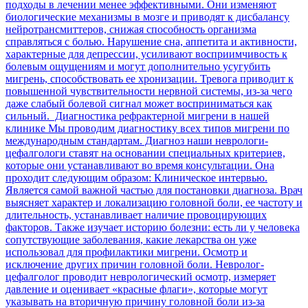
подходы в лечении менее эффективными. Они изменяют
биологические механизмы в мозге и приводят к дисбалансу
нейротрансмиттеров, снижая способность организма
справляться с болью. Нарушение сна, аппетита и активности,
характерные для депрессии, усиливают восприимчивость к
болевым ощущениям и могут дополнительно усугубить
мигрень, способствовать ее хронизации. Тревога приводит к
повышенной чувствительности нервной системы, из-за чего
даже слабый болевой сигнал может восприниматься как
сильный. Диагностика рефрактерной мигрени в нашей
клинике Мы проводим диагностику всех типов мигрени по
международным стандартам. Диагноз наши неврологи-
цефалгологи ставят на основании специальных критериев,
которые они устанавливают во время консультации. Она
проходит следующим образом: Клиническое интервью.
Является самой важной частью для постановки диагноза. Врач
выясняет характер и локализацию головной боли, ее частоту и
длительность, устанавливает наличие провоцирующих
факторов. Также изучает историю болезни: есть ли у человека
сопутствующие заболевания, какие лекарства он уже
использовал для профилактики мигрени. Осмотр и
исключение других причин головной боли. Невролог-
цефалголог проводит неврологический осмотр, измеряет
давление и оценивает «красные флаги», которые могут
указывать на вторичную причину головной боли из-за