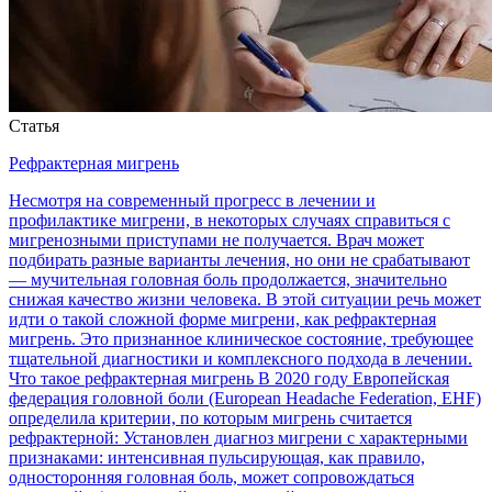
Статья
Рефрактерная мигрень
Несмотря на современный прогресс в лечении и
профилактике мигрени, в некоторых случаях справиться с
мигренозными приступами не получается. Врач может
подбирать разные варианты лечения, но они не срабатывают
— мучительная головная боль продолжается, значительно
снижая качество жизни человека. В этой ситуации речь может
идти о такой сложной форме мигрени, как рефрактерная
мигрень. Это признанное клиническое состояние, требующее
тщательной диагностики и комплексного подхода в лечении.
Что такое рефрактерная мигрень В 2020 году Европейская
федерация головной боли (European Headache Federation, EHF)
определила критерии, по которым мигрень считается
рефрактерной: Установлен диагноз мигрени с характерными
признаками: интенсивная пульсирующая, как правило,
односторонняя головная боль, может сопровождаться