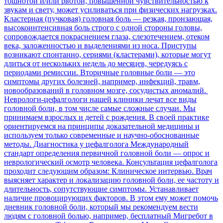
тошнотой и/или рвотой, повышенной чувствительностью к
звукам и свету, может усиливаться при физических нагрузках.
Кластерная (пучковая) головная боль — резкая, пронзающая,
высокоинтенсивная боль строго с одной стороны головы,
сопровождается покраснением глаза, слезотечением, отеком
века, заложенностью и выделениями из носа. Приступы
возникают спонтанно, сериями (кластерами), которые могут
длиться от нескольких недель до месяцев, чередуясь с
периодами ремиссии. Вторичные головные боли — это
симптомы других болезней, например, инфекций, травм,
новообразований в головном мозге, сосудистых аномалий.
Неврологи-цефалгологи нашей клиники лечат все виды
головной боли, в том числе самые сложные случаи. Мы
принимаем взрослых и детей с рождения. В своей практике
ориентируемся на принципы доказательной медицины и
используем только современные и научно-обоснованные
методы. Диагностика у цефалголога Международный
стандарт определения первичной головной боли — опрос и
неврологический осмотр человека. Консультация цефалголога
проходит следующим образом: Клиническое интервью. Врач
выясняет характер и локализацию головной боли, ее частоту и
длительность, сопутствующие симптомы. Устанавливает
наличие провоцирующих факторов. В этом ему может помочь
дневник головной боли, который мы рекомендуем вести
людям с головной болью, например, бесплатный Мигребот в