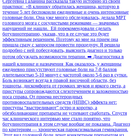
Сергеевна Галанина рассказала такую историю из своей
практики: «В клинику обратилась женщина, которую в
течение 5 лет беспокоили ежедневные и очень интенсивные
головные боли. Она уже много обследовалась, делала МРТ
головного мозга с сосудистыми режимами — значимых
нарушений не нашли. Ей порекомендовали сделать
ботулинотерапию, указав, что в ее случае это будет
эффективным решением. Поэтому ко мне на прием она
пришла сразу с запросом провести процедуру. Я решила
подробно с ней побеседовать, выяснить диагноз и только
потом обсуждать возможности терапии. ➡️ Диагностика в
нашей клинике и назначения Как оказалось, у женщины
ежедневно присутствуют головные боли на 7-8 баллов
длительностью 5-10 минут с частотой около 5-6 раз в сутки.
Боль возникает всегда в правой височной области, без
тошноты, дискомфорта от громких звуков и яркого света, а
приступы сопровождаются слезотечением и заложенностью
носа справа. От приема нестероидных
противовоспалительных средств (НПВС) эффекта нет:
приступы “выстреливают” остро и коротко, а
обезболивающие препараты не успевают сработать. Спустя
час клинического интервью мне стало понятно, что
ботулинотерапия в этом случае вообще не показана. Диагноз
по критериям — хроническая пароксизмальная гемикрания.
Этот вид головной боли лечат конкретным препаратом из