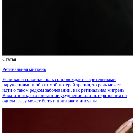
Статья
Ретинальная мигрень
Если ваша головная боль сопровождается зрительными
нарушениями и обратимой потерей зрения, то речь может
идти о таком редком заболевании, как ретинальная мигрень.
Важно знать, что внезапное ухудшение или потеря зрения на
одном глазу может быть и признаком инсульта.