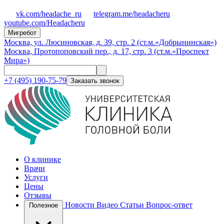
vk.com/headache_ru
telegram.me/headacheru
youtube.com/Headacheru
Мигребот
Москва, ул. Люсиновская, д. 39, стр. 2 (ст.м.«Добрынинская»)
Москва, Протопоповский пер., д. 17, стр. 3 (ст.м.«Проспект
Мира»)
+7 (495) 190-75-79
Заказать звонок
О клинике
Врачи
Услуги
Цены
Отзывы
Новости
Видео
Статьи
Вопрос-ответ
Полезное