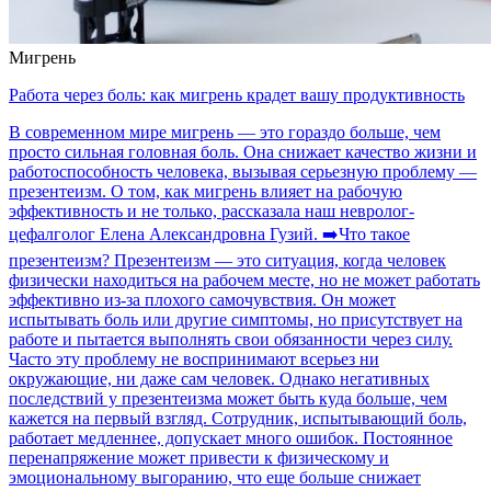
Мигрень
Работа через боль: как мигрень крадет вашу продуктивность
В современном мире мигрень — это гораздо больше, чем
просто сильная головная боль. Она снижает качество жизни и
работоспособность человека, вызывая серьезную проблему —
презентеизм. О том, как мигрень влияет на рабочую
эффективность и не только, рассказала наш невролог-
цефалголог Елена Александровна Гузий. ➡️Что такое
презентеизм? Презентеизм — это ситуация, когда человек
физически находиться на рабочем месте, но не может работать
эффективно из-за плохого самочувствия. Он может
испытывать боль или другие симптомы, но присутствует на
работе и пытается выполнять свои обязанности через силу.
Часто эту проблему не воспринимают всерьез ни
окружающие, ни даже сам человек. Однако негативных
последствий у презентеизма может быть куда больше, чем
кажется на первый взгляд. Сотрудник, испытывающий боль,
работает медленнее, допускает много ошибок. Постоянное
перенапряжение может привести к физическому и
эмоциональному выгоранию, что еще больше снижает