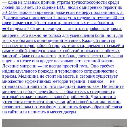
— одна из главных причин утраты трудоспособности среди
людей до 50 лет. По оценке ВОЗ, люди с мигренью теряют до
30–50% рабочего времени, даже если не берут больничный. 3.
Для человека с мигренью 1 приступ в неделю в течение 40 лет
превращается в 5,5 лет жизни, потерянных из-за болезни.
➡️Что делать? Ответ очевиден — лечить и профилактировать
мигрень. Это важно не только для уменьшения боли, но и для
того, чтобы жить полноценной жизнью. Каждый приступ
означает потерю рабочей продуктивности, времени с семьей и
самим собой, пропуск важных событий и отказ от любимых
занятий. Даже если кажется, что боль длится всего пару часов
в день, в итоге она крадет несколько лет активной жизни.
Лечение мигрени — не всегда простой путь. Оно требует
индивидуального подхода и терпеливого сотрудничества с
врачом. Медицина не стоит на месте, и сегодня существует
множество эффективных методов терапии. Главное — не
отчаиваться и найти то, что подойдет именно вам. Не терпите
мигрень и работу через боль — обратитесь к специалисту,
который сможет помочь с вашей проблемой. Для записи и
уточнения стоимости консультаций в нашей клинике можно
позвонить нам по телефону, заполнить форму обратной связи
на сайте или написать в мессенджеры.