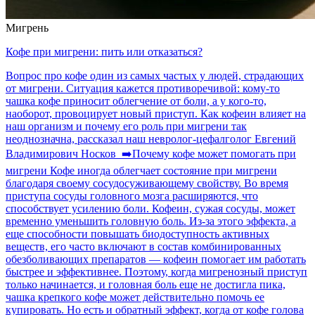
Мигрень
Кофе при мигрени: пить или отказаться?
Вопрос про кофе один из самых частых у людей, страдающих
от мигрени. Ситуация кажется противоречивой: кому-то
чашка кофе приносит облегчение от боли, а у кого-то,
наоборот, провоцирует новый приступ. Как кофеин влияет на
наш организм и почему его роль при мигрени так
неоднозначна, рассказал наш невролог-цефалголог Евгений
Владимирович Носков ➡️Почему кофе может помогать при
мигрени Кофе иногда облегчает состояние при мигрени
благодаря своему сосудосуживающему свойству. Во время
приступа сосуды головного мозга расширяются, что
способствует усилению боли. Кофеин, сужая сосуды, может
временно уменьшить головную боль. Из-за этого эффекта, а
еще способности повышать биодоступность активных
веществ, его часто включают в состав комбинированных
обезболивающих препаратов — кофеин помогает им работать
быстрее и эффективнее. Поэтому, когда мигренозный приступ
только начинается, и головная боль еще не достигла пика,
чашка крепкого кофе может действительно помочь ее
купировать. Но есть и обратный эффект, когда от кофе голова