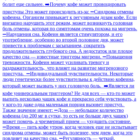
болит еще сильнее. ➡️Почему кофе может провоцировать
приступы Это может происходить из-за: ➖Синдрома отмены
кофеина. Организм привыкает к регулярным дозам кофе. Если
внезапно нарушить этот режим, может возникнуть головная
боль отмены, которая по симптомам очень похожа на мигрень.
➖Нарушения сна. Кофеин является стимулятором, и его
употребление, особенно во второй половине дня, может
привести к проблемам с засыпанием, сократить
продолжительность глубокого сна. А недостаток или плохое
качество сна — известные триггеры мигрени. ➖Повышения
тревожности. Кофеин может усиливать тревогу и
раздражительность, что влияет на развитие мигренозного
приступа. ➖Индивидуальной чувствительности. Некоторые
люди генетически более чувствительны к действию кофеина,
который может вызвать у них головную боль. ➡️Является ли
кофе универсальным триггером? Не для всех — кто-то может
выпить несколько чашек кофе и прекрасно себя чувствовать, а
у кого-то даже одна маленькая порция вызовет приступ.
Также значение имеют: ➖Доза — небольшое количество
кофеина (до 200 мг в сутки, то есть не больше двух чашек)
может помочь, а чрезмерный прием — ухудшить состояние.
➖Время — пить кофе утром, когда человек еще не испытывает
синдрома отмены, может быть полезнее, чем днем, когда это
повлияет на качество сна. ➖Регулярность — четкий,