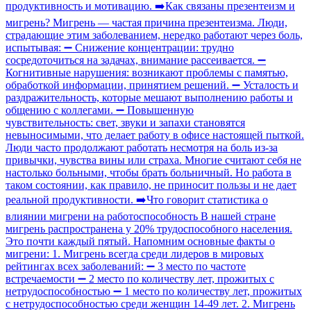
продуктивность и мотивацию. ➡️Как связаны презентеизм и
мигрень? Мигрень — частая причина презентеизма. Люди,
страдающие этим заболеванием, нередко работают через боль,
испытывая: ➖ Снижение концентрации: трудно
сосредоточиться на задачах, внимание рассеивается. ➖
Когнитивные нарушения: возникают проблемы с памятью,
обработкой информации, принятием решений. ➖ Усталость и
раздражительность, которые мешают выполнению работы и
общению с коллегами. ➖ Повышенную
чувствительность: свет, звуки и запахи становятся
невыносимыми, что делает работу в офисе настоящей пыткой.
Люди часто продолжают работать несмотря на боль из-за
привычки, чувства вины или страха. Многие считают себя не
настолько больными, чтобы брать больничный. Но работа в
таком состоянии, как правило, не приносит пользы и не дает
реальной продуктивности. ➡️Что говорит статистика о
влиянии мигрени на работоспособность В нашей стране
мигрень распространена у 20% трудоспособного населения.
Это почти каждый пятый. Напомним основные факты о
мигрени: 1. Мигрень всегда среди лидеров в мировых
рейтингах всех заболеваний: ➖ 3 место по частоте
встречаемости ➖ 2 место по количеству лет, прожитых с
нетрудоспособностью ➖ 1 место по количеству лет, прожитых
с нетрудоспособностью среди женщин 14-49 лет. 2. Мигрень