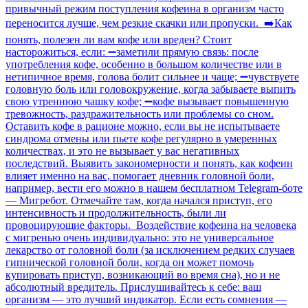
привычный режим поступления кофеина в организм часто
переносится лучше, чем резкие скачки или пропуски. ➡️Как
понять, полезен ли вам кофе или вреден? Стоит
насторожиться, если: ➖заметили прямую связь: после
употребления кофе, особенно в большом количестве или в
нетипичное время, голова болит сильнее и чаще; ➖чувствуете
головную боль или головокружение, когда забываете выпить
свою утреннюю чашку кофе; ➖кофе вызывает повышенную
тревожность, раздражительность или проблемы со сном.
Оставить кофе в рационе можно, если вы не испытываете
синдрома отмены или пьете кофе регулярно в умеренных
количествах, и это не вызывает у вас негативных
последствий. Выявить закономерности и понять, как кофеин
влияет именно на вас, помогает дневник головной боли,
например, вести его можно в нашем бесплатном Telegram-боте
— Мигребот. Отмечайте там, когда начался приступ, его
интенсивность и продолжительность, были ли
провоцирующие факторы. Воздействие кофеина на человека
с мигренью очень индивидуально: это не универсальное
лекарство от головной боли (за исключением редких случаев
гипнической головной боли, когда он может помочь
купировать приступ, возникающий во время сна), но и не
абсолютный вредитель. Прислушивайтесь к себе: ваш
организм — это лучший индикатор. Если есть сомнения —