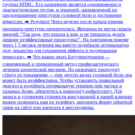
группы НПВС. Его назначение является одновременно и
диагностическим тестом, и терапией, направленной на
предотвращение приступов головной боли и достижение
ремиссии. ➡️ Результат Через неделю после начала приема
препарата приступы прекратились. Женщина не могла скрыть
эмоций: “Так рада, что попала к вам, и не пришлось делать
лишние неэффективные процедуры!”. На повторном приеме
через 1,5 месяца лечения мы вместе подобрали оптимальную
дозу лекарства для сохранения эффекта и поддержания
ремиссии». ➡️ Что важно знать Ботулинотерапия —
современный и проверенный метод профилактического
лечения хронической мигрени. Но назначают процедуру
строго по показаниям — при других видах головной боли она
может быть неэффективна. Чтобы установить правильный
диагноз и подобрать оптимальную терапию при частых и
сильных болях, обратитесь к неврологу-цефалгологу. Для
записи и уточнения стоимости консультаций в нашей клинике
можно позвонить нам по телефону, заполнить форму обратной
связи на сайте или написать в мессенджеры.