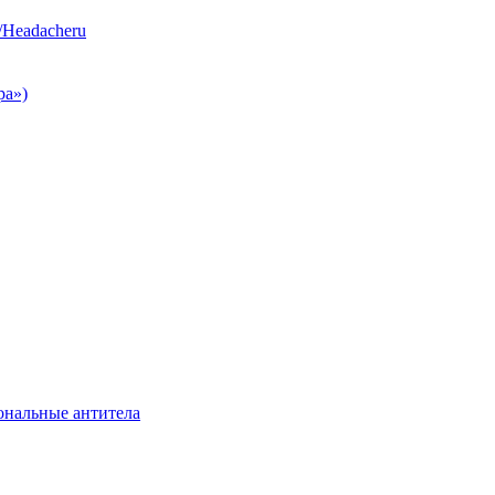
/Headacheru
ра»)
нальные антитела