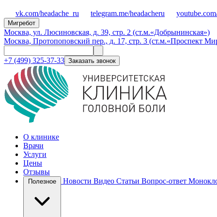
vk.com/headache_ru
telegram.me/headacheru
youtube.com
Мигребот
Москва, ул. Люсиновская, д. 39, стр. 2 (ст.м.«Добрынинская»)
Москва, Протопоповский пер., д. 17, стр. 3 (ст.м.«Проспект Ми
+7 (499) 325-37-33
Заказать звонок
О клинике
Врачи
Услуги
Цены
Отзывы
Новости
Видео
Статьи
Вопрос-ответ
Монокло
Полезное