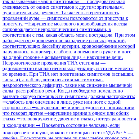
так называемый «марш симптомов» — последовательная
сменяемость от одних симптомов к другим: зрительным,
чувствительным, речевым. Также есть стереотипность
проявлений ауры — симптомы повторяются от приступа к
приступу. ➖Нарушение мозгового кровообращения всегда
сопровождается неврологическими симптомами, в
соответствии с тем, какая область мозга пострадала. При этом
наблюдается одновременное выпадение разных функций,
соответствующих бассейну артерии, кровоснабжение которой
нарушилось, например, слабость и онемение в руке и в ноге
на одной стороне + асимметрия лица + нарушение речи.
Неврологические проявления ТИА статичны —
одномоментно выпало несколько функций, и это не меняется
во времени. При ТИА нет позитивных симптомов (вспышки,
зигзаги), а наблюдаются негативные симптомы
неврологического дефицита, такие как снижение мышечной
силы, расстройство речи. Когда необходимо немедленно
вызвать скорую помощь Эти симптомы должны насторожить:
➖слабость или онемение в лице, руке или ноге с одной
стороны тела ➖нарушение речи или трудности с пониманием,
что говорят другие ➖нарушение зрения в одном или обоих
глазах ➖головокружение, двоение в глазах, потеря равновесия
и координации ➡️ Проверить состояние человека, если
подозреваете инсульт, можно с помощью теста «УДАР»: У —
улыбка. Посмотрите, не опущен ли при улыбке уголок рта с