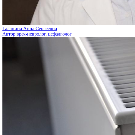
Галанина Анна Сергеевна
Автор врач-невролог, цефалголог