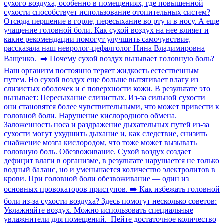
сухого воздуха, особенно в помещениях, где повышенной
сухости способствует использование отопительных систем?
Отсюда першение в горле, пересыхание во рту и в носу. А еще
учащение головной боли. Как сухой воздух на нее влияет и
какие рекомендации помогут улучшить самочувствие,
рассказала наш невролог-цефалголог Нина Владимировна
Ващенко. ➡️ Почему сухой воздух вызывает головную боль?
Наш организм постоянно теряет жидкость естественным
путем. Но сухой воздух еще больше вытягивает влагу из
слизистых оболочек и с поверхности кожи. В результате это
вызывает: Пересыхание слизистых. Из-за сильной сухости
они становятся более чувствительными, что может привести к
головной боли. Нарушение кислородного обмена.
Заложенность носа и раздражение дыхательных путей из-за
сухости могут ухудшить дыхание и, как следствие, снизить
снабжение мозга кислородом, что тоже может вызывать
головную боль. Обезвоживание. Сухой воздух создает
дефицит влаги в организме, в результате нарушается не только
водный баланс, но и уменьшается количество электролитов в
крови. При головной боли обезвоживание — один из
основных провокаторов приступов. ➡️ Как избежать головной
боли из-за сухости воздуха? Здесь помогут несколько советов:
Увлажняйте воздух. Можно использовать специальные
увлажнители для помещений. Пейте достаточное количество