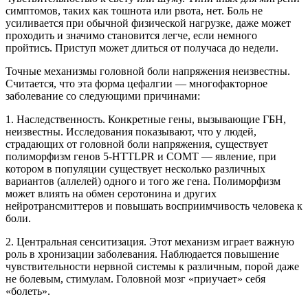
симптомов, таких как тошнота или рвота, нет. Боль не
усиливается при обычной физической нагрузке, даже может
проходить и значимо становится легче, если немного
пройтись. Приступ может длиться от получаса до недели.
Точные механизмы головной боли напряжения неизвестны.
Считается, что эта форма цефалгии — многофакторное
заболевание со следующими причинами:
1. Наследственность. Конкретные гены, вызывающие ГБН,
неизвестны. Исследования показывают, что у людей,
страдающих от головной боли напряжения, существует
полиморфизм генов 5-HTTLPR и COMT — явление, при
котором в популяции существует несколько различных
вариантов (аллелей) одного и того же гена. Полиморфизм
может влиять на обмен серотонина и других
нейротрансмиттеров и повышать восприимчивость человека к
боли.
2. Центральная сенситизация. Этот механизм играет важную
роль в хронизации заболевания. Наблюдается повышение
чувствительности нервной системы к различным, порой даже
не болевым, стимулам. Головной мозг «приучает» себя
«болеть».