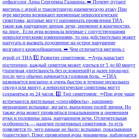
цефалголог Анна Сергеевна Галанина. ➡️ Почему путают
мигрень с аурой и транзиторную ишемическую атаку При
ауре мигрени возникают временные неврологические
симптомы, которые могут напоминать проявления ТИА,
такие как нарушение зрения, речи, онемение в конечностях,
на лице. Если аура возникла впервые с сопутствующими
неврологическими изменениями, то она действительно может
напугать и вызвать подозрение на острое нарушение
мозгового кровообращения. ➡️ Чем отличается мигрень с
аурой от ТИА 1️⃣ Развитие симптомов: ➖Аура нарастает
постепенно, каждый симптом может длиться от 5 до 60 минут
(типичная длительность без осложнений) и далее проходит,
после чего обычно начинается головная боль. ➖ТИА
развивается внезапно и очень быстро в течение нескольких
секунд или минут, а неврологические симптомы могут
сохраняться до 24 часов. 2️⃣ Тип симптомов: ➖При ауре чаще
встречаются зрительные «спецэффекты», например,
мерцающие вспышки, зигзаги, выпадение полей зрения. Но
также аура может проявляться покалыванием и онемением
руки и половины лица, нарушением речи. Отличительная
особенность — наличие позитивных симптомов, то есть
появляется то, чего раньше не было: вспышки, покалывания
(парестезии). Плюс проявления ауры динамичны, наблюдается