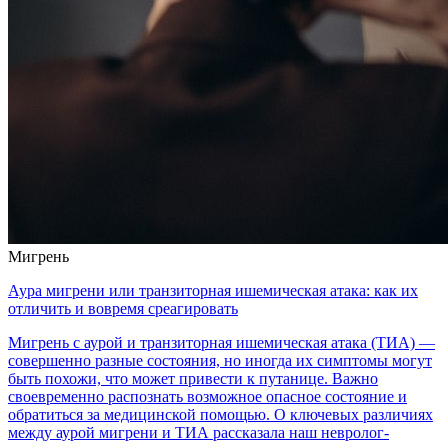
Мигрень
Аура мигрени или транзиторная ишемическая атака: как их
отличить и вовремя среагировать
Мигрень с аурой и транзиторная ишемическая атака (ТИА) —
совершенно разные состояния, но иногда их симптомы могут
быть похожи, что может привести к путанице. Важно
своевременно распознать возможное опасное состояние и
обратиться за медицинской помощью. О ключевых различиях
между аурой мигрени и ТИА рассказала наш невролог-