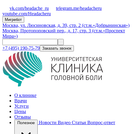
vk.com/headache_ru
telegram.me/headacheru
youtube.com/Headacheru
Мигребот
Москва, ул. Люсиновская, д. 39, стр. 2 (ст.м.«Добрынинская»)
Москва, Протопоповский пер., д. 17, стр. 3 (ст.м.«Проспект
Мира»)
+7 (495) 190-75-79
Заказать звонок
О клинике
Врачи
Услуги
Цены
Отзывы
Новости
Видео
Статьи
Вопрос-ответ
Полезное