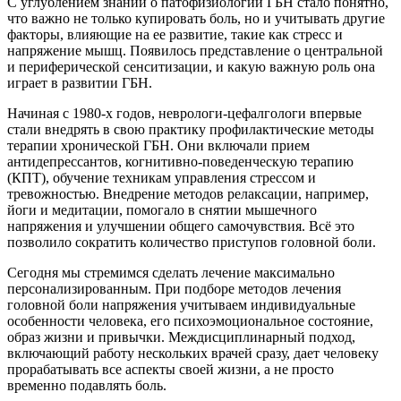
С углублением знаний о патофизиологии ГБН стало понятно,
что важно не только купировать боль, но и учитывать другие
факторы, влияющие на ее развитие, такие как стресс и
напряжение мышц. Появилось представление о центральной
и периферической сенситизации, и какую важную роль она
играет в развитии ГБН.
Начиная с 1980-х годов, неврологи-цефалгологи впервые
стали внедрять в свою практику профилактические методы
терапии хронической ГБН. Они включали прием
антидепрессантов, когнитивно-поведенческую терапию
(КПТ), обучение техникам управления стрессом и
тревожностью. Внедрение методов релаксации, например,
йоги и медитации, помогало в снятии мышечного
напряжения и улучшении общего самочувствия. Всё это
позволило сократить количество приступов головной боли.
Сегодня мы стремимся сделать лечение максимально
персонализированным. При подборе методов лечения
головной боли напряжения учитываем индивидуальные
особенности человека, его психоэмоциональное состояние,
образ жизни и привычки. Междисциплинарный подход,
включающий работу нескольких врачей сразу, дает человеку
прорабатывать все аспекты своей жизни, а не просто
временно подавлять боль.