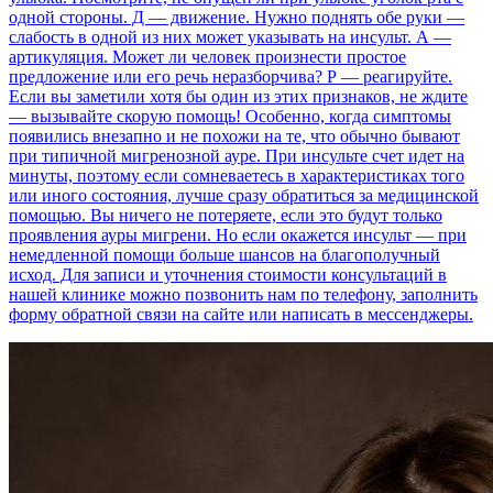
одной стороны. Д — движение. Нужно поднять обе руки —
слабость в одной из них может указывать на инсульт. А —
артикуляция. Может ли человек произнести простое
предложение или его речь неразборчива? Р — реагируйте.
Если вы заметили хотя бы один из этих признаков, не ждите
— вызывайте скорую помощь! Особенно, когда симптомы
появились внезапно и не похожи на те, что обычно бывают
при типичной мигренозной ауре. При инсульте счет идет на
минуты, поэтому если сомневаетесь в характеристиках того
или иного состояния, лучше сразу обратиться за медицинской
помощью. Вы ничего не потеряете, если это будут только
проявления ауры мигрени. Но если окажется инсульт — при
немедленной помощи больше шансов на благополучный
исход. Для записи и уточнения стоимости консультаций в
нашей клинике можно позвонить нам по телефону, заполнить
форму обратной связи на сайте или написать в мессенджеры.