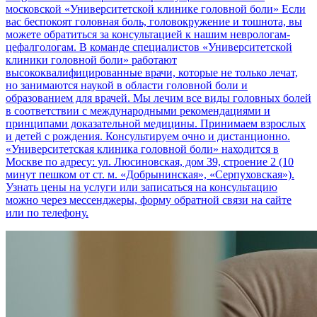
московской «Университетской клинике головной боли» Если
вас беспокоят головная боль, головокружение и тошнота, вы
можете обратиться за консультацией к нашим неврологам-
цефалгологам. В команде специалистов «Университетской
клиники головной боли» работают
высококвалифицированные врачи, которые не только лечат,
но занимаются наукой в области головной боли и
образованием для врачей. Мы лечим все виды головных болей
в соответствии с международными рекомендациями и
принципами доказательной медицины. Принимаем взрослых
и детей с рождения. Консультируем очно и дистанционно.
«Университетская клиника головной боли» находится в
Москве по адресу: ул. Люсиновская, дом 39, строение 2 (10
минут пешком от ст. м. «Добрынинская», «Серпуховская»).
Узнать цены на услуги или записаться на консультацию
можно через мессенджеры, форму обратной связи на сайте
или по телефону.