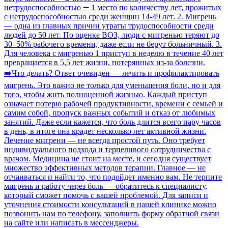
нетрудоспособностью ➖ 1 место по количеству лет, прожитых
с нетрудоспособностью среди женщин 14-49 лет. 2. Мигрень
— одна из главных причин утраты трудоспособности среди
людей до 50 лет. По оценке ВОЗ, люди с мигренью теряют до
30–50% рабочего времени, даже если не берут больничный. 3.
Для человека с мигренью 1 приступ в неделю в течение 40 лет
превращается в 5,5 лет жизни, потерянных из-за болезни.
➡️Что делать? Ответ очевиден — лечить и профилактировать
мигрень. Это важно не только для уменьшения боли, но и для
того, чтобы жить полноценной жизнью. Каждый приступ
означает потерю рабочей продуктивности, времени с семьей и
самим собой, пропуск важных событий и отказ от любимых
занятий. Даже если кажется, что боль длится всего пару часов
в день, в итоге она крадет несколько лет активной жизни.
Лечение мигрени — не всегда простой путь. Оно требует
индивидуального подхода и терпеливого сотрудничества с
врачом. Медицина не стоит на месте, и сегодня существует
множество эффективных методов терапии. Главное — не
отчаиваться и найти то, что подойдет именно вам. Не терпите
мигрень и работу через боль — обратитесь к специалисту,
который сможет помочь с вашей проблемой. Для записи и
уточнения стоимости консультаций в нашей клинике можно
позвонить нам по телефону, заполнить форму обратной связи
на сайте или написать в мессенджеры.