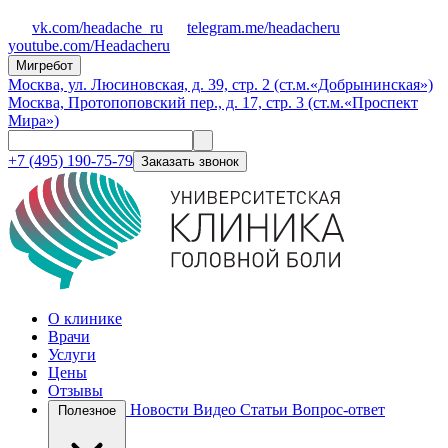
vk.com/headache_ru
telegram.me/headacheru
youtube.com/Headacheru
Мигребот
Москва, ул. Люсиновская, д. 39, стр. 2 (ст.м.«Добрынинская»)
Москва, Протопоповский пер., д. 17, стр. 3 (ст.м.«Проспект
Мира»)
+7 (495) 190-75-79
Заказать звонок
О клинике
Врачи
Услуги
Цены
Отзывы
Новости
Видео
Статьи
Вопрос-ответ
Полезное