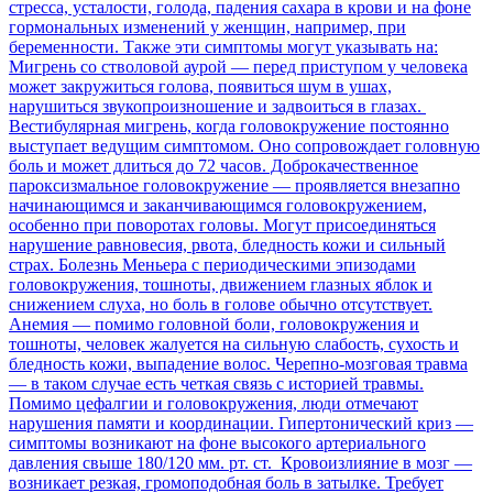
стресса, усталости, голода, падения сахара в крови и на фоне
гормональных изменений у женщин, например, при
беременности. Также эти симптомы могут указывать на:
Мигрень со стволовой аурой — перед приступом у человека
может закружиться голова, появиться шум в ушах,
нарушиться звукопроизношение и задвоиться в глазах.
Вестибулярная мигрень, когда головокружение постоянно
выступает ведущим симптомом. Оно сопровождает головную
боль и может длиться до 72 часов. Доброкачественное
пароксизмальное головокружение — проявляется внезапно
начинающимся и заканчивающимся головокружением,
особенно при поворотах головы. Могут присоединяться
нарушение равновесия, рвота, бледность кожи и сильный
страх. Болезнь Меньера с периодическими эпизодами
головокружения, тошноты, движением глазных яблок и
снижением слуха, но боль в голове обычно отсутствует.
Анемия — помимо головной боли, головокружения и
тошноты, человек жалуется на сильную слабость, сухость и
бледность кожи, выпадение волос. Черепно-мозговая травма
— в таком случае есть четкая связь с историей травмы.
Помимо цефалгии и головокружения, люди отмечают
нарушения памяти и координации. Гипертонический криз —
симптомы возникают на фоне высокого артериального
давления свыше 180/120 мм. рт. ст. Кровоизлияние в мозг —
возникает резкая, громоподобная боль в затылке. Требует