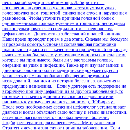
неотложной медицинской помощи. Лабиринтит —
воспаление внутреннего уха проявляется шумом в ушах,
головокружением, тошнотой, снижением слуха и нарушением
равновесия. Чтобы уточнить причины головной боли с
одновременными головокружением и тошнотой, необходимо
проконсультироваться со специалистом — неврологом-
цефалгологом. Диагностика заболеваний в нашей клинике
Наши врачи проводят прием в два этапа. Сначала мы беседуем
и проводим осмотр. Основная составляющая постановки
правильного диагноза — качественно проведенный опрос, где
выясняем жалобы, задаем уточняющие вопросы о препаратах,
которые вы принимаете, были ли у вас травмы головы,
операции на ушах и инфекции. Также врач изучает записи в
дневнике головной боли и медицинские документы, если
такие есть в рамках проблемы обращения: результаты
исследований, выписки из истории болезни, заключения и
предыдущие назначения. Если у доктора есть подозрение на
вторичную причину цефалгии из-за другого заболевания, то
он может назначить дополнительные исследования или
направить к узкому специалисту, например, ЛОР-врачу.
После всех необходимых сведений цефалголог устанавливает
диагноз и всегда объясняет свою логику и этапы диагностики.
Затем врач рассказывает о способах лечения болезни.
Подбирает терапию для вашего случая. Методы лечения
Стратегия лечения зависит от причины заболевания. Если