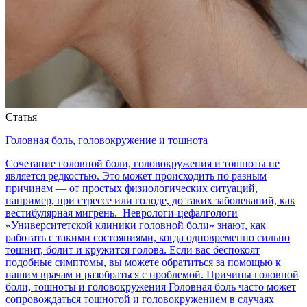
Статья
Головная боль, головокружение и тошнота
Сочетание головной боли, головокружения и тошноты не
является редкостью. Это может происходить по разным
причинам — от простых физиологических ситуаций,
например, при стрессе или голоде, до таких заболеваний, как
вестибулярная мигрень. Неврологи-цефалгологи
«Университетской клиники головной боли» знают, как
работать с такими состояниями, когда одновременно сильно
тошнит, болит и кружится голова. Если вас беспокоят
подобные симптомы, вы можете обратиться за помощью к
нашим врачам и разобраться с проблемой. Причины головной
боли, тошноты и головокружения Головная боль часто может
сопровождаться тошнотой и головокружением в случаях