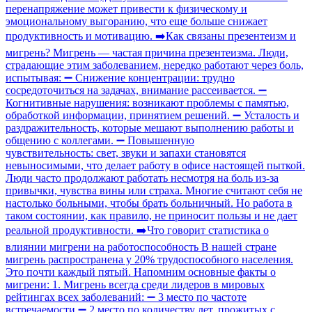
перенапряжение может привести к физическому и
эмоциональному выгоранию, что еще больше снижает
продуктивность и мотивацию. ➡️Как связаны презентеизм и
мигрень? Мигрень — частая причина презентеизма. Люди,
страдающие этим заболеванием, нередко работают через боль,
испытывая: ➖ Снижение концентрации: трудно
сосредоточиться на задачах, внимание рассеивается. ➖
Когнитивные нарушения: возникают проблемы с памятью,
обработкой информации, принятием решений. ➖ Усталость и
раздражительность, которые мешают выполнению работы и
общению с коллегами. ➖ Повышенную
чувствительность: свет, звуки и запахи становятся
невыносимыми, что делает работу в офисе настоящей пыткой.
Люди часто продолжают работать несмотря на боль из-за
привычки, чувства вины или страха. Многие считают себя не
настолько больными, чтобы брать больничный. Но работа в
таком состоянии, как правило, не приносит пользы и не дает
реальной продуктивности. ➡️Что говорит статистика о
влиянии мигрени на работоспособность В нашей стране
мигрень распространена у 20% трудоспособного населения.
Это почти каждый пятый. Напомним основные факты о
мигрени: 1. Мигрень всегда среди лидеров в мировых
рейтингах всех заболеваний: ➖ 3 место по частоте
встречаемости ➖ 2 место по количеству лет, прожитых с