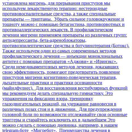
установлена мигрень, для прерывания приступов мы
используем лекарственную терапию: нестероидные
противовоспалительные средства, а также специальные
препараты — триптаны. Убрать сильное головокружение и
тошноту можно с помощью бетагистина, противорвотных и
противоаллергических лекарств. В профилактическом
лечении мигрени применяем препараты из различных групп:
антидепрессанты, бета-адреноблокаторы,
противоэпилептические средства и ботулинотерапия (Ботокс).
Также используем один из самых современных методов
профилактического лечения — инъекции моноклональных
антител с помощью препаратов «Аджови» и «Иринэкс».
Среди немедикаментозных методов лечения, доказавших
свою эффективность, помогают предотвратить появление
приступов мигрени когнитивно-поведенческая терапия,
дыхательные практики и практики осознанности
(майндфулнес). Для восстановления вестибулярных функций
мы рекомендуем делать специальную гимнастику. Это
упражнения на фиксацию взора, тренировку
глазодвигательных реакций, на удержание равновесия в
различных позах стоя и в движении. Для предупреждения
головной боли по возможности отслеживайте свои основные
триггеры и старайтесь исключить их в дальнейшем Это
можно сделать с помощью дневника, например, в нашем
telegram-боте «Мигребот». Преимущества лечения в