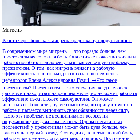
Мигрень
Работа через боль: как мигрень крадет вашу продуктивность
В современном мире мигрень — это гораздо больше, чем
просто сильная головная боль. Она снижает качество жизни и
работоспособность человека, вызывая серьезную проблему —
презентеизм. О том, как мигрень влияет на рабочую
эффективность и не только, рассказала наш невролог-
цефалголог Елена Александровна Гузий. ➡️Что такое
презентеизм? Презентеизм — это ситуация, когда человек
физически находиться на рабочем месте, но не может работать
эффективно из-за плохого самочувствия. Он может
испытывать боль или другие симптомы, но присутствует на
работе и пытается выполнять свои обязанности через силу.
Часто эту проблему не воспринимают всерьез ни
окружающие, ни даже сам человек. Однако негативных
последствий у презентеизма может быть куда больше, чем
кажется на первый взгляд. Сотрудник, испытывающий боль,
работает медленнее, допускает много ошибок. Постоянное