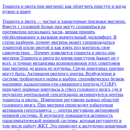
Тошнота и рвота при мигрени: как облегчить приступ и когда
нужно к врачу
Тошнота и рвота — частые и характерные признаки мигрени.
Вместе с головной болью они могут сохраняться на
протяжении нескольких часов, мешая принять
обезболивающее и вызывая значительный дискомфорт. В
статье разберем, почему мигрень может сопровождаться
тошнотой и/или рвотой и как взять под контроль свое
самочувствие. Почему появляется тошнота и рвота при
мигрени Тошнота и рвота во время приступов бывает не у
всех, и точные механизмы возникновения этих симптомов
при мигрени до конца не изучены. Среди некоторых причин
могут быть: Активация рвотного центра. Возбуждение в
системе тройничного нерва и выброс специфических белков,
например, кальцитонин-ген-связанного пептида (CGRP),
передают нервные импульсы в ствол головного мозга, где в
результате центральной сенситизации активируются центры
тошноты и рвоты. Изменение регуляции разных областей
головного мозга. При мигрени происходит избыточная
активация гипоталамуса — центра регуляции автономной
нервной системы. В результате повышается активность
парасимпатической нервной системы, которая регулирует в
том числе работу ЖКТ. Это приводит к желудочно-кишечным