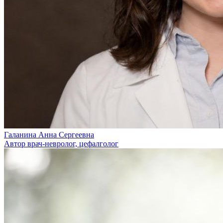
Галанина Анна Сергеевна
Автор врач-невролог, цефалголог