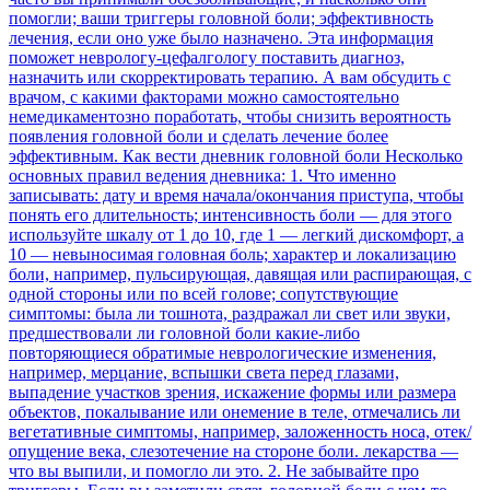
помогли; ваши триггеры головной боли; эффективность
лечения, если оно уже было назначено. Эта информация
поможет неврологу-цефалгологу поставить диагноз,
назначить или скорректировать терапию. А вам обсудить с
врачом, с какими факторами можно самостоятельно
немедикаментозно поработать, чтобы снизить вероятность
появления головной боли и сделать лечение более
эффективным. Как вести дневник головной боли Несколько
основных правил ведения дневника: 1. Что именно
записывать: дату и время начала/окончания приступа, чтобы
понять его длительность; интенсивность боли — для этого
используйте шкалу от 1 до 10, где 1 — легкий дискомфорт, а
10 — невыносимая головная боль; характер и локализацию
боли, например, пульсирующая, давящая или распирающая, с
одной стороны или по всей голове; сопутствующие
симптомы: была ли тошнота, раздражал ли свет или звуки,
предшествовали ли головной боли какие-либо
повторяющиеся обратимые неврологические изменения,
например, мерцание, вспышки света перед глазами,
выпадение участков зрения, искажение формы или размера
объектов, покалывание или онемение в теле, отмечались ли
вегетативные симптомы, например, заложенность носа, отек/
опущение века, слезотечение на стороне боли. лекарства —
что вы выпили, и помогло ли это. 2. Не забывайте про