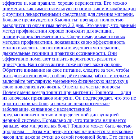
эффектов и, как правило, хорошо переносится. Его можно
применять как самостоятельную терапию, так и в комбинации
с другими лекарственными средствами для лечения мигрени.
Большое преимущество Кьюлипты: препарат полностью
выводится из организма через 2-3 дня. Это значит, что данный
метод профилактики хорошо подходит для женщин,
планирующих беременность. Среди немедикаментозных
методов профилактики, доказавших свою эффективность,
можно выделить когнитивно-поведенческую терапию,
дыхательные техники и практики осознанности. Они
эффективно помогают снизить вероятность развития
приступов. Ваш образ жизни тоже играет важную роль.
Обратите внимание на свое питание, следите за тем, чтобы
пить достаточно воды, соблюдайте режим работы и отдыха,
включайте регулярную умеренную физическую нагрузку в
свою повседневную жизнь. Ответы на частые вопросы
Почему меня всегда тошнит при мигрени? Тошнота — один
из ключевых признаков мигрени. Он подтверждает, что это не
просто головная боль, а сложное неврологическое
заболевание, связанное с наследственной
предрасположенностью и определенной дисфункцией
нервной системы. Нормально ли, что тошнота начинается
раньше, чем мигренозная боль? Тошнота может быть частью
продромы — фазы мигрени, которая начинается за несколько
часов или даже за сутки до самой головной боли. Это сигнал