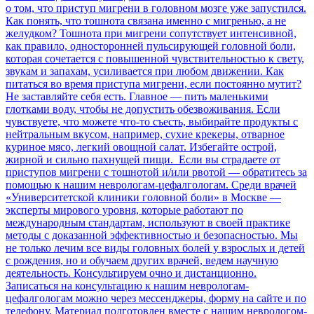
о том, что приступ мигрени в головном мозге уже запустился.
Как понять, что тошнота связана именно с мигренью, а не
желудком? Тошнота при мигрени сопутствует интенсивной,
как правило, односторонней пульсирующей головной боли,
которая сочетается с повышенной чувствительностью к свету,
звукам и запахам, усиливается при любом движении. Как
питаться во время приступа мигрени, если постоянно мутит?
Не заставляйте себя есть. Главное — пить маленькими
глотками воду, чтобы не допустить обезвоживания. Если
чувствуете, что можете что-то съесть, выбирайте продукты с
нейтральным вкусом, например, сухие крекеры, отварное
куриное мясо, легкий овощной салат. Избегайте острой,
жирной и сильно пахнущей пищи. Если вы страдаете от
приступов мигрени с тошнотой и/или рвотой — обратитесь за
помощью к нашим неврологам-цефалгологам. Среди врачей
«Университетской клиники головной боли» в Москве —
эксперты мирового уровня, которые работают по
международным стандартам, используют в своей практике
методы с доказанной эффективностью и безопасностью. Мы
не только лечим все виды головных болей у взрослых и детей
с рождения, но и обучаем других врачей, ведем научную
деятельность. Консультируем очно и дистанционно.
Записаться на консультацию к нашим неврологам-
цефалгологам можно через мессенджеры, форму на сайте и по
телефону. Материал подготовлен вместе с нашим неврологом-