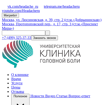
vk.com/headache_ru
telegram.me/headacheru
youtube.com/Headacheru
Мигребот
Москва, ул. Люсиновская, д. 39, стр. 2 (ст.м.«Добрынинская»)
Москва, Протопоповский пер., д. 17, стр. 3 (ст.м.«Проспект
Мира»)
+7 (499) 325-37-33
Заказать звонок
О клинике
Врачи
Услуги
Цены
Отзывы
Новости
Видео
Статьи
Вопрос-ответ
Полезное