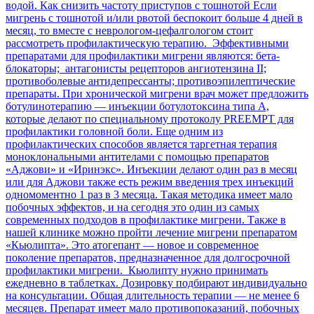
водой. Как снизить частоту приступов с тошнотой Если
мигрень с тошнотой и/или рвотой беспокоит больше 4 дней в
месяц, то вместе с неврологом-цефалгологом стоит
рассмотреть профилактическую терапию. Эффективными
препаратами для профилактики мигрени являются: бета-
блокаторы; антагонисты рецепторов ангиотензина II;
противоболевые антидепрессанты; противоэпилептические
препараты. При хронической мигрени врач может предложить
ботулинотерапию — инъекции ботулотоксина типа А,
которые делают по специальному протоколу PREEMPT для
профилактики головной боли. Еще одним из
профилактических способов является таргетная терапия
моноклональными антителами с помощью препаратов
«Аджови» и «Иринэкс». Инъекции делают один раз в месяц
или для Аджови также есть режим введения трех инъекций
одномоментно 1 раз в 3 месяца. Такая методика имеет мало
побочных эффектов, и на сегодня это один из самых
современных подходов в профилактике мигрени. Также в
нашей клинике можно пройти лечение мигрени препаратом
«Кьюлипта». Это атогепант — новое и современное
поколение препаратов, предназначенное для долгосрочной
профилактики мигрени. Кьюлипту нужно принимать
ежедневно в таблетках. Дозировку подбирают индивидуально
на консультации. Общая длительность терапии — не менее 6
месяцев. Препарат имеет мало противопоказаний, побочных