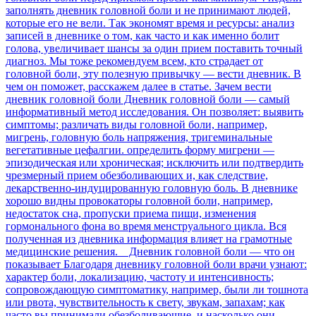
заполнять дневник головной боли и не принимают людей,
которые его не вели. Так экономят время и ресурсы: анализ
записей в дневнике о том, как часто и как именно болит
голова, увеличивает шансы за один прием поставить точный
диагноз. Мы тоже рекомендуем всем, кто страдает от
головной боли, эту полезную привычку — вести дневник. В
чем он поможет, расскажем далее в статье. Зачем вести
дневник головной боли Дневник головной боли — самый
информативный метод исследования. Он позволяет: выявить
симптомы; различать виды головной боли, например,
мигрень, головную боль напряжения, тригеминальные
вегетативные цефалгии. определить форму мигрени —
эпизодическая или хроническая; исключить или подтвердить
чрезмерный прием обезболивающих и, как следствие,
лекарственно-индуцированную головную боль. В дневнике
хорошо видны провокаторы головной боли, например,
недостаток сна, пропуски приема пищи, изменения
гормонального фона во время менструального цикла. Вся
полученная из дневника информация влияет на грамотные
медицинские решения. Дневник головной боли — что он
показывает Благодаря дневнику головной боли врачи узнают:
характер боли, локализацию, частоту и интенсивность;
сопровождающую симптоматику, например, были ли тошнота
или рвота, чувствительность к свету, звукам, запахам; как
часто вы принимали обезболивающие, и насколько они