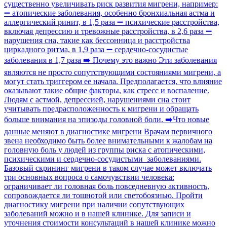
существенно увеличивать риск развития мигрени, например:
➖ атопические заболевания, особенно бронхиальная астма и
аллергический ринит, в 1,5 раза ➖ психические расстройства,
включая депрессию и тревожные расстройства, в 2,6 раза ➖
нарушения сна, такие как бессонница и расстройства
циркадного ритма, в 1,9 раза ➖ сердечно-сосудистые
заболевания в 1,7 раза ➡️ Почему это важно Эти заболевания
являются не просто сопутствующими состояниями мигрени, а
могут стать триггером ее начала. Предполагается, что влияние
оказывают такие общие факторы, как стресс и воспаление.
Людям с астмой, депрессией, нарушениями сна стоит
учитывать предрасположенность к мигрени и обращать
больше внимания на эпизоды головной боли. ➡️Что новые
данные меняют в диагностике мигрени Врачам первичного
звена необходимо быть более внимательными к жалобам на
головную боль у людей из группы риска с атопическими,
психическими и сердечно-сосудистыми заболеваниями.
Базовый скрининг мигрени в таком случае может включать
три основных вопроса о самочувствии человека:
ограничивает ли головная боль повседневную активность,
сопровождается ли тошнотой или светобоязнью. Пройти
диагностику мигрени при наличии сопутствующих
заболеваний можно и в нашей клинике. Для записи и
уточнения стоимости консультаций в нашей клинике можно