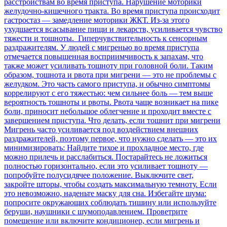
расстройствам во время приступа. Нарушение моторики
желудочно-кишечного тракта. Во время приступа происходит
гастростаз — замедление моторики ЖКТ. Из-за этого
ухудшается всасывание пищи и лекарств, усиливается чувство
тяжести и тошноты. Гиперчувствительность к сенсорным
раздражителям. У людей с мигренью во время приступа
отмечается повышенная восприимчивость к запахам, что
также может усиливать тошноту при головной боли. Таким
образом, тошнота и рвота при мигрени — это не проблемы с
желудком. Это часть самого приступа, и обычно симптомы
коррелируют с его тяжестью: чем сильнее боль — тем выше
вероятность тошноты и рвоты. Рвота чаще возникает на пике
боли, приносит небольшое облегчение и проходит вместе с
завершением приступа. Что делать, если тошнит при мигрени
Мигрень часто усиливается под воздействием внешних
раздражителей, поэтому первое, что нужно сделать — это их
минимизировать: Найдите тихое и прохладное место, где
можно прилечь и расслабиться. Постарайтесь не ложиться
полностью горизонтально, если это усиливает тошноту —
попробуйте полусидячее положение. Выключите свет,
закройте шторы, чтобы создать максимальную темноту. Если
это невозможно, наденьте маску для сна. Избегайте шума:
попросите окружающих соблюдать тишину или используйте
беруши, наушники с шумоподавлением. Проветрите
помещение или включите кондиционер, если мигрень и