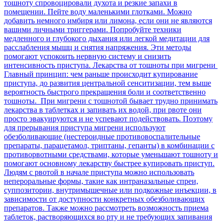
тошноту спровоцировали духота и резкие запахи в
помещении. Пейте воду маленькими глотками. Можно
добавить немного имбиря или лимона, если они не являются
вашими личными триггерами. Попробуйте техники
медленного и глубокого дыхания или легкой медитации для
расслабления мышц и снятия напряжения. Эти методы
помогают успокоить нервную систему и снизить
интенсивность приступа. Лекарства от тошноты при мигрени
Главный принцип: чем раньше происходит купирование
приступа, до развития центральной сенситизации, тем выше
вероятность быстрого прекращения боли и соответственно
тошноты. При мигрени с тошнотой бывает трудно принимать
лекарства в таблетках и запивать их водой, при рвоте они
просто эвакуируются и не успевают подействовать. Поэтому
для прерывания приступа мигрени используют
обезболивающие (нестероидные противовоспалительные
препараты, парацетамол, триптаны, гепанты) в комбинации с
противорвотными средствами, которые уменьшают тошноту и
помогают основному лекарству быстрее купировать приступ.
Людям с рвотой в начале приступа можно использовать
непероральные формы, такие как интраназальные спреи,
суппозитории, внутримышечные или подкожные инъекции, в
зависимости от доступности конкретных обезболивающих
препаратов. Также можно рассмотреть возможность приема
таблеток, растворяющихся во рту и не требующих запивания