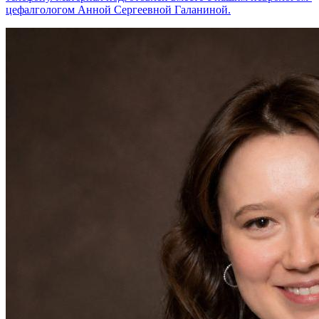
цефалгологом Анной Сергеевной Галаниной.