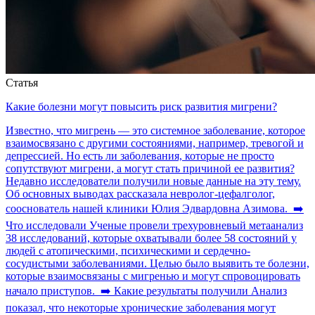
Статья
Какие болезни могут повысить риск развития мигрени?
Известно, что мигрень — это системное заболевание, которое
взаимосвязано с другими состояниями, например, тревогой и
депрессией. Но есть ли заболевания, которые не просто
сопутствуют мигрени, а могут стать причиной ее развития?
Недавно исследователи получили новые данные на эту тему.
Об основных выводах рассказала невролог-цефалголог,
сооснователь нашей клиники Юлия Эдвардовна Азимова. ➡️
Что исследовали Ученые провели трехуровневый метаанализ
38 исследований, которые охватывали более 58 состояний у
людей с атопическими, психическими и сердечно-
сосудистыми заболеваниями. Целью было выявить те болезни,
которые взаимосвязаны с мигренью и могут спровоцировать
начало приступов. ➡️ Какие результаты получили Анализ
показал, что некоторые хронические заболевания могут