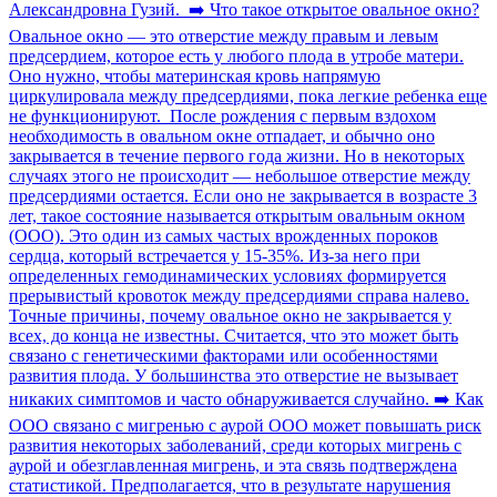
Александровна Гузий. ➡️ Что такое открытое овальное окно?
Овальное окно — это отверстие между правым и левым
предсердием, которое есть у любого плода в утробе матери.
Оно нужно, чтобы материнская кровь напрямую
циркулировала между предсердиями, пока легкие ребенка еще
не функционируют. После рождения с первым вздохом
необходимость в овальном окне отпадает, и обычно оно
закрывается в течение первого года жизни. Но в некоторых
случаях этого не происходит — небольшое отверстие между
предсердиями остается. Если оно не закрывается в возрасте 3
лет, такое состояние называется открытым овальным окном
(ООО). Это один из самых частых врожденных пороков
сердца, который встречается у 15-35%. Из-за него при
определенных гемодинамических условиях формируется
прерывистый кровоток между предсердиями справа налево.
Точные причины, почему овальное окно не закрывается у
всех, до конца не известны. Считается, что это может быть
связано с генетическими факторами или особенностями
развития плода. У большинства это отверстие не вызывает
никаких симптомов и часто обнаруживается случайно. ➡️ Как
ООО связано с мигренью с аурой ООО может повышать риск
развития некоторых заболеваний, среди которых мигрень с
аурой и обезглавленная мигрень, и эта связь подтверждена
статистикой. Предполагается, что в результате нарушения