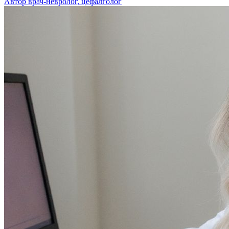
Автор врач-невролог, цефалголог