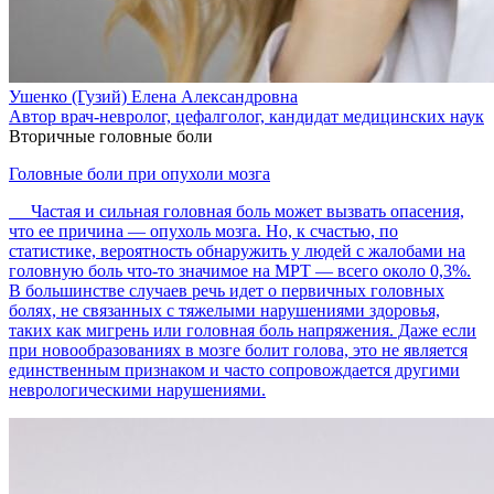
Ушенко (Гузий) Елена Александровна
Автор врач-невролог, цефалголог, кандидат медицинских наук
Вторичные головные боли
Головные боли при опухоли мозга
Частая и сильная головная боль может вызвать опасения,
что ее причина — опухоль мозга. Но, к счастью, по
статистике, вероятность обнаружить у людей с жалобами на
головную боль что-то значимое на МРТ — всего около 0,3%.
В большинстве случаев речь идет о первичных головных
болях, не связанных с тяжелыми нарушениями здоровья,
таких как мигрень или головная боль напряжения. Даже если
при новообразованиях в мозге болит голова, это не является
единственным признаком и часто сопровождается другими
неврологическими нарушениями.