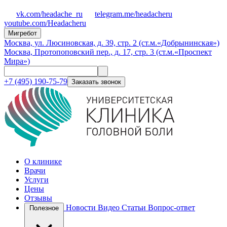
vk.com/headache_ru
telegram.me/headacheru
youtube.com/Headacheru
Мигребот
Москва, ул. Люсиновская, д. 39, стр. 2 (ст.м.«Добрынинская»)
Москва, Протопоповский пер., д. 17, стр. 3 (ст.м.«Проспект
Мира»)
+7 (495) 190-75-79
Заказать звонок
О клинике
Врачи
Услуги
Цены
Отзывы
Новости
Видео
Статьи
Вопрос-ответ
Полезное