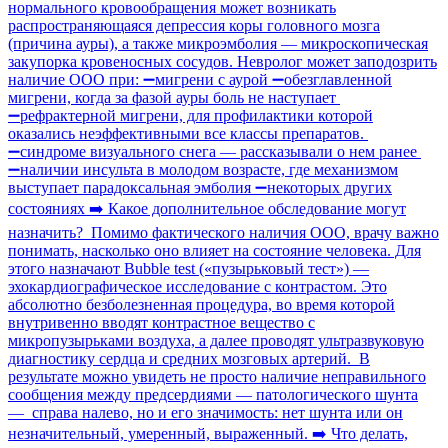
нормального кровообращения может возникать
распространяющаяся депрессия коры головного мозга
(причина ауры), а также микроэмболия — микроскопическая
закупорка кровеносных сосудов. Невролог может заподозрить
наличие ООО при: ➖мигрени с аурой ➖обезглавленной
мигрени, когда за фазой ауры боль не наступает
➖рефрактерной мигрени, для профилактики которой
оказались неэффективными все классы препаратов.
➖синдроме визуального снега — рассказывали о нем ранее
➖наличии инсульта в молодом возрасте, где механизмом
выступает парадоксальная эмболия ➖некоторых других
состояниях ➡️ Какое дополнительное обследование могут
назначить? Помимо фактического наличия ООО, врачу важно
понимать, насколько оно влияет на состояние человека. Для
этого назначают Bubble test («пузырьковый тест») —
эхокардиографическое исследование с контрастом. Это
абсолютно безболезненная процедура, во время которой
внутривенно вводят контрастное вещество с
микропузырьками воздуха, а далее проводят ультразвуковую
диагностику сердца и средних мозговых артерий. В
результате можно увидеть не просто наличие неправильного
сообщения между предсердиями — патологического шунта
— справа налево, но и его значимость: нет шунта или он
незначительный, умеренный, выраженный. ➡️ Что делать,