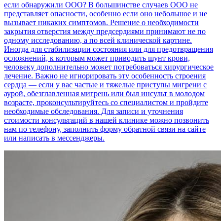
если обнаружили ООО? В большинстве случаев ООО не
представляет опасности, особенно если оно небольшое и не
вызывает никаких симптомов. Решение о необходимости
закрытия отверстия между предсердиями принимают не по
одному исследованию, а по всей клинической картине.
Иногда для стабилизации состояния или для предотвращения
осложнений, к которым может приводить шунт крови,
человеку дополнительно может потребоваться хирургическое
лечение. Важно не игнорировать эту особенность строения
сердца — если у вас частые и тяжелые приступы мигрени с
аурой, обезглавленная мигрень или был инсульт в молодом
возрасте, проконсультируйтесь со специалистом и пройдите
необходимые обследования. Для записи и уточнения
стоимости консультаций в нашей клинике можно позвонить
нам по телефону, заполнить форму обратной связи на сайте
или написать в мессенджеры.