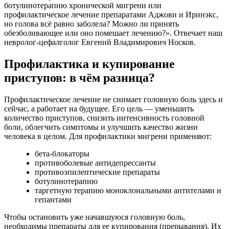
ботулинотерапию хронической мигрени или
профилактическое лечение препаратами Аджови и Иринэкс,
но голова всё равно заболела? Можно ли принять
обезболивающее или оно помешает лечению?». Отвечает наш
невролог-цефалголог Евгений Владимирович Носков.
Профилактика и купирование
приступов: в чём разница?
Профилактическое лечение не снимает головную боль здесь и
сейчас, а работает на будущее. Его цель — уменьшить
количество приступов, снизить интенсивность головной
боли, облегчить симптомы и улучшить качество жизни
человека в целом. Для профилактики мигрени применяют:
бета-блокаторы
противоболевые антидепрессанты
противоэпилептические препараты
ботулинотерапию
таргетную терапию моноклональными антителами и
гепантами
Чтобы остановить уже начавшуюся головную боль,
необходимы препараты для ее купирования (прерывания). Их